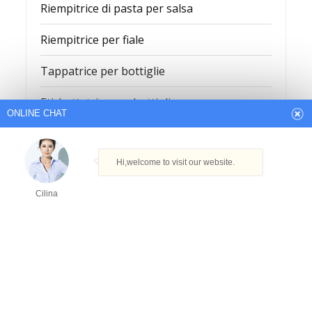
Riempitrice di pasta per salsa
Riempitrice per fiale
Tappatrice per bottiglie
Etichettatrice per bottiglie
ONLINE CHAT
Hi,welcome to visit our website.
Informazioni di contatto
Cilina
Shanghai BaZhou Industrial Co., Ltd.
Tel: +86-21-34710825
Fax: +86-21-34710825
WhatsApp: + 86-13621684178
E-mail:
info@vkpak.com