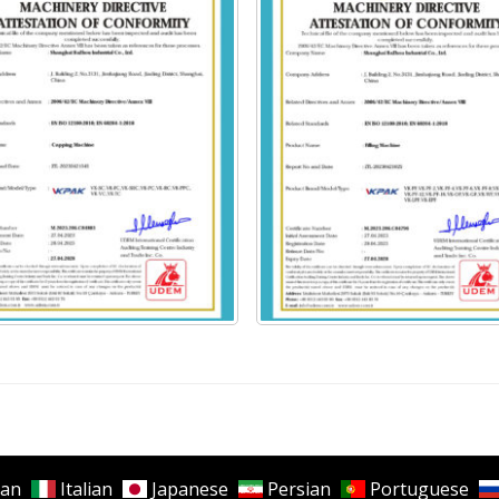
ONLIN
an
Italian
Japanese
Persian
Portuguese