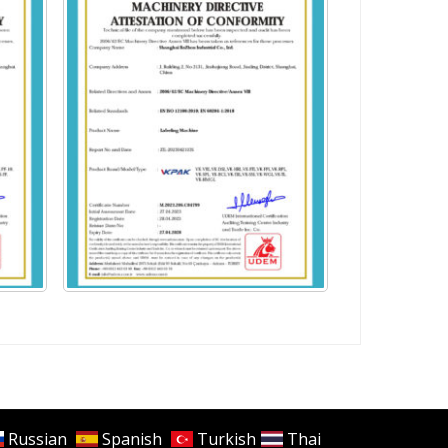
E CHAT
Hi,welcome to visit our website.
Russian
Spanish
Turkish
Thai