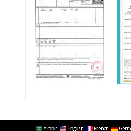
Arabic
English
French
Germ