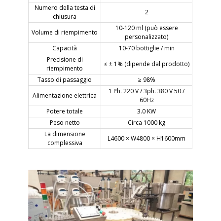
Numero della testa di
2
chiusura
10-120 ml (può essere
Volume di riempimento
personalizzato)
Capacità
10-70 bottiglie / min
Precisione di
≤ ± 1% (dipende dal prodotto)
riempimento
Tasso di passaggio
≥ 98%
1 Ph. 220 V / 3ph. 380 V 50 /
Alimentazione elettrica
60Hz
Potere totale
3.0 KW
Peso netto
Circa 1000 kg
La dimensione
L4600 × W4800 × H1600mm
complessiva