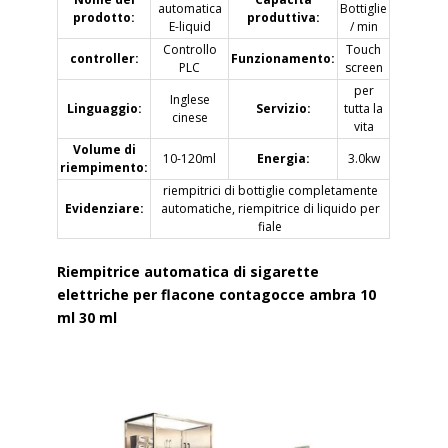
automatica
Bottiglie
prodotto:
produttiva:
E-liquid
/ min
Controllo
Touch
controller:
Funzionamento:
PLC
screen
per
Inglese
Linguaggio:
Servizio:
tutta la
cinese
vita
Volume di
10-120ml
Energia:
3.0kw
riempimento:
riempitrici di bottiglie completamente
Evidenziare:
automatiche, riempitrice di liquido per
fiale
Riempitrice automatica di sigarette
elettriche per flacone contagocce ambra 10
ml 30 ml