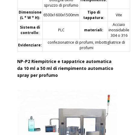
spruzzo di profumo
Dimensione
Tipo di
6500x1600x1500mm
Vite
(L * W * H):
tappatura:
Acciaio
Sistema di
PLC
materiali:
inossidabile
controllo:
304 o 316
confezionatrice di profumi, imbottigliatrice di
Evidenziare:
profumi
NP-P2 Riempitrice e tappatrice automatica
da 10 ml a 50 ml di riempimento automatico
spray per profumo