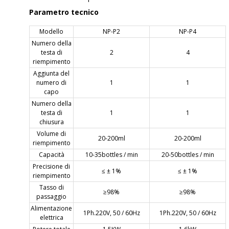
Parametro tecnico
Modello
NP-P2
NP-P4
Numero della
testa di
2
4
riempimento
Aggiunta del
numero di
1
1
capo
Numero della
testa di
1
1
chiusura
Volume di
20-200ml
20-200ml
riempimento
Capacità
10-35bottles / min
20-50bottles / min
Precisione di
≤ ± 1%
≤ ± 1%
riempimento
Tasso di
≥98%
≥98%
passaggio
Alimentazione
1Ph.220V, 50 / 60Hz
1Ph.220V, 50 / 60Hz
elettrica