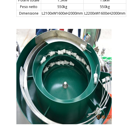
Potere totale
1.5KW
1.6kW
Peso netto
550kg
550kg
Dimensione
L2100xW1600xH2000mm
L2200xW1600xH2000mm