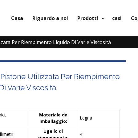
Casa
Riguardo a noi
Prodotti
casi
Co
zzata Per Riempimento Liquido Di Varie Viscosità
Pistone Utilizzata Per Riempimento
Di Varie Viscosità
ici,
Materiale da
Legna
imballaggio:
Ugello di
limetri
4
riempimento: