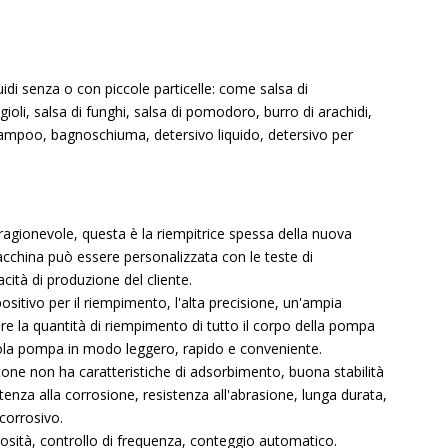
idi senza o con piccole particelle: come salsa di
ioli, salsa di funghi, salsa di pomodoro, burro di arachidi,
hampoo, bagnoschiuma, detersivo liquido, detersivo per
ragionevole, questa è la riempitrice spessa della nuova
cchina può essere personalizzata con le teste di
ità di produzione del cliente.
itivo per il riempimento, l'alta precisione, un'ampia
e la quantità di riempimento di tutto il corpo della pompa
gola pompa in modo leggero, rapido e conveniente.
tone non ha caratteristiche di adsorbimento, buona stabilità
tenza alla corrosione, resistenza all'abrasione, lunga durata,
 corrosivo.
iscosità, controllo di frequenza, conteggio automatico.