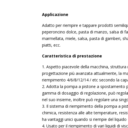
Applicazione
Adatto per riempire e tappare prodotti semiliqu
peperoncino dolce, pasta di manzo, salsa di fag
marmellata, miele, salsa, pasta di gamberi, s
piatti, ecc.
Caratteristica di prestazione
1. Aspetto piacevole della macchina, struttura 
progettazione più avanzata attualmente, la ma
riempimento 4/6/8/12/14 / etc secondo la capac
2. Adotta la pompa a pistone a spostamento pos
gamma di dosaggio di regolazione, può regolar
nel suo insieme, inoltre può regolare una sin
3. Il sistema di riempimento della pompa a pis
chimica, resistenza alle alte temperature, resis
ha vantaggi unici quando si riempie del liquido
4. Usato per il riempimento di vari liquidi di v