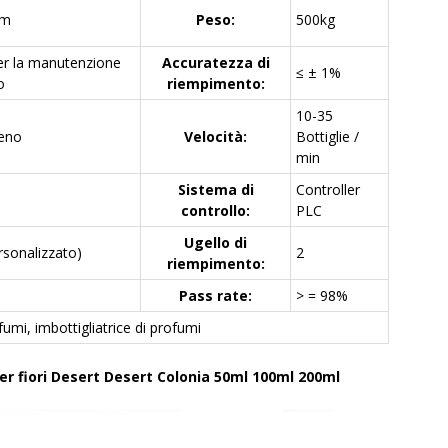
mm
Peso:
500kg
per la manutenzione
Accuratezza di
≤ ± 1%
o
riempimento:
10-35
ieno
Velocità:
Bottiglie /
min
Sistema di
Controller
controllo:
PLC
Ugello di
rsonalizzato)
2
riempimento:
Pass rate:
> = 98%
fumi, imbottigliatrice di profumi
r fiori Desert Desert Colonia 50ml 100ml 200ml