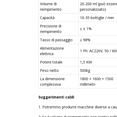
Volume di
20-200 ml (può esser
riempimento
personalizzato)
Capacità
10-35 bottiglie / min
Precisione di
≤ ± 1%
riempimento
Tasso di passaggio
≥ 98%
Alimentazione
1 Ph. AC220V, 50 / 6
elettrica
Potere totale
1,5 KW
Peso netto
500kg
La dimensione
1800 × 1600 × 1500
complessiva
millimetri
Suggerimenti caldi
1. Potremmo produrre macchine diverse a causa 
2. Se il volume di riempimento non rientra nell