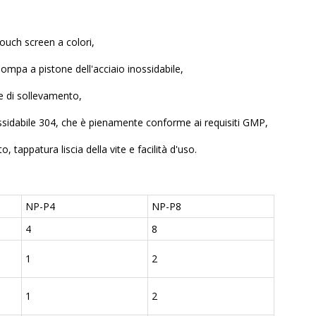
ouch screen a colori,
pompa a pistone dell'acciaio inossidabile,
e di sollevamento,
nossidabile 304, che è pienamente conforme ai requisiti GMP,
tappatura liscia della vite e facilità d'uso.
NP-P4
NP-P8
4
8
1
2
1
2