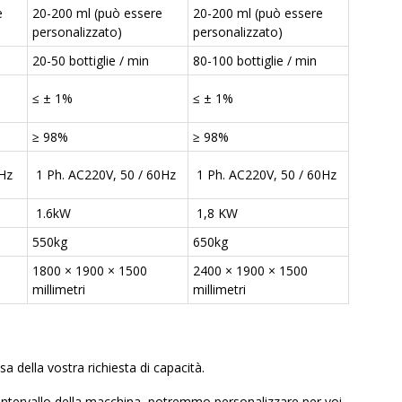
e
20-200 ml (può essere
20-200 ml (può essere
personalizzato)
personalizzato)
20-50 bottiglie / min
80-100 bottiglie / min
≤ ± 1%
≤ ± 1%
≥ 98%
≥ 98%
0Hz
1 Ph. AC220V, 50 / 60Hz
1 Ph. AC220V, 50 / 60Hz
1.6kW
1,8 KW
550kg
650kg
1800 × 1900 × 1500
2400 × 1900 × 1500
millimetri
millimetri
della vostra richiesta di capacità.
'intervallo della macchina, potremmo personalizzare per voi.