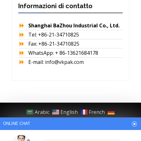
Informazioni di contatto
Shanghai BaZhou Industrial Co., Ltd.
Tel: +86-21-34710825
Fax: +86-21-34710825
WhatsApp: + 86-13621684178
E-mail:
info@vkpak.com
Arabic
English
French
German
Italian
Japanese
Persian
ONLINE CHAT
Portuguese
Russian
Spanish
Turkish
Thai