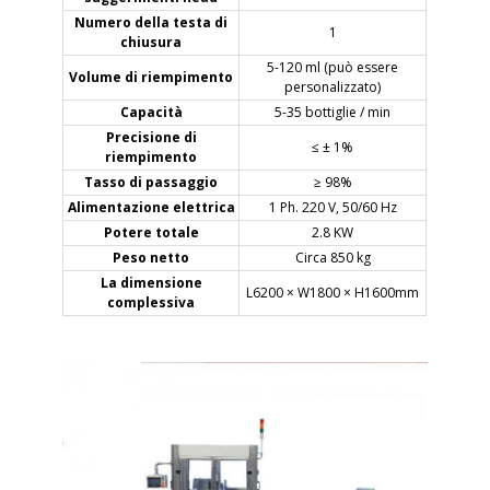
Numero della testa di
1
chiusura
5-120 ml (può essere
Volume di riempimento
personalizzato)
Capacità
5-35 bottiglie / min
Precisione di
≤ ± 1%
riempimento
Tasso di passaggio
≥ 98%
Alimentazione elettrica
1 Ph. 220 V, 50/60 Hz
Potere totale
2.8 KW
Peso netto
Circa 850 kg
La dimensione
L6200 × W1800 × H1600mm
complessiva