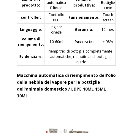
automatica
Bottiglie
prodotto:
produttiva:
E-liquid
/ min
Controllo
Touch
controller:
Funzionamento:
PLC
screen
Inglese
Linguaggio:
Garanzia:
12 mesi
cinese
Volume di
10-60ml
Pass rate:
≥ 98%
riempimento:
riempitrici di bottiglie completamente
Evidenziare:
automatiche, riempitrice di bottiglie
liquide
Macchina automatica di riempimento dell'olio
della nebbia del vapore per le bottiglie
dell'animale domestico / LDPE 10ML 15ML
30ML