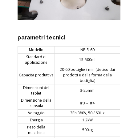
parametri tecnici
Modello
NP-SL60
Standard di
15-500ml
applicazione
20-60 bottiglie / min (deciso dai
Capacità produttiva
prodotti e dalla forma della
bottiglia)
Dimensioni del
3-25mm
tablet
Dimensione della
#0 -- #4
capsula
Voltaggio
3Ph.380V, 50 / 60Hz
Energia
1.2kW
Peso della
500kg
macchina