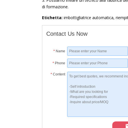
3. Possiamo inviare un tecnico alla fabbrica del
di formazione.
Etichetta:
imbottigliatrice automatica, riempi
Contact Us Now
*
Name
*
Phone
*
Content