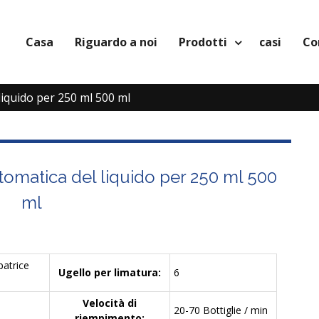
Casa
Riguardo a noi
Prodotti
casi
Co
liquido per 250 ml 500 ml
tomatica del liquido per 250 ml 500
ml
patrice
Ugello per limatura:
6
Velocità di
20-70 Bottiglie / min
riempimento: