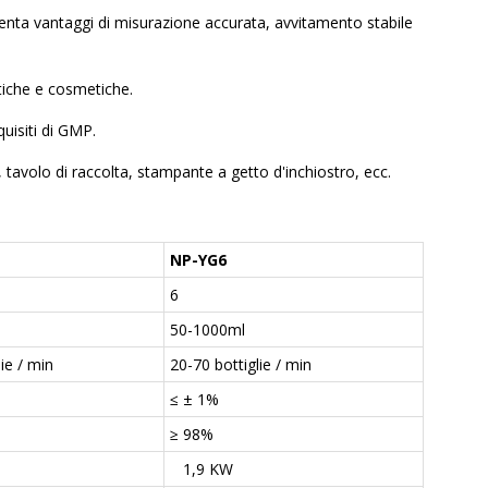
enta vantaggi di misurazione accurata, avvitamento stabile
tiche e cosmetiche.
uisiti di GMP.
 tavolo di raccolta, stampante a getto d'inchiostro, ecc.
NP-YG6
6
50-1000ml
ie / min
20-70 bottiglie / min
≤ ± 1%
≥ 98%
1,9 KW