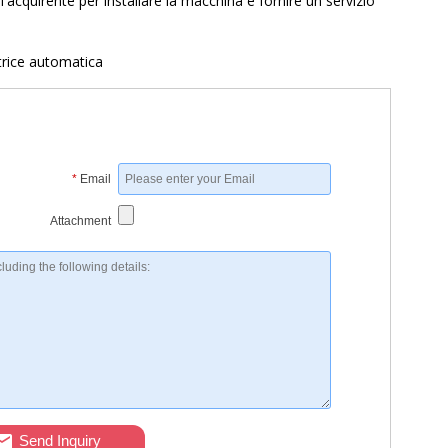
l'acquirente per installare la macchina e fornire un servizio
trice automatica
*
Email
Attachment
Send Inquiry