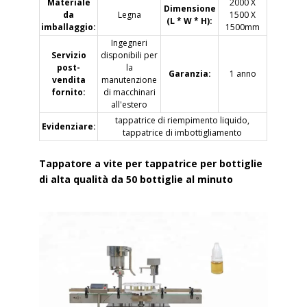
Materiale
2000 X
Dimensione
da
Legna
1500 X
(L * W * H):
imballaggio:
1500mm
Ingegneri
Servizio
disponibili per
post-
la
Garanzia:
1 anno
vendita
manutenzione
fornito:
di macchinari
all'estero
tappatrice di riempimento liquido,
Evidenziare:
tappatrice di imbottigliamento
Tappatore a vite per tappatrice per bottiglie
di alta qualità da 50 bottiglie al minuto