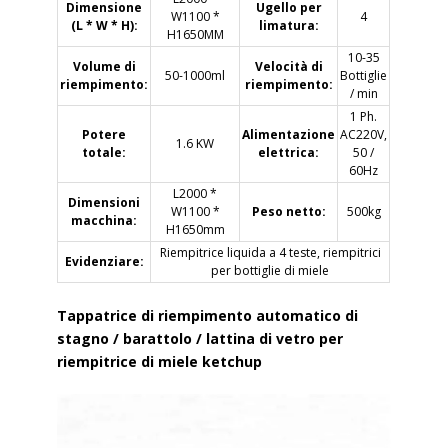
Dimensione
Ugello per
W1100 *
4
(L * W * H):
limatura:
H1650MM
10-35
Volume di
Velocità di
50-1000ml
Bottiglie
riempimento:
riempimento:
/ min
1 Ph.
Potere
Alimentazione
AC220V,
1.6 KW
totale:
elettrica:
50 /
60Hz
L2000 *
Dimensioni
W1100 *
Peso netto:
500kg
macchina:
H1650mm
Riempitrice liquida a 4 teste, riempitrici
Evidenziare:
per bottiglie di miele
Tappatrice di riempimento automatico di
stagno / barattolo / lattina di vetro per
riempitrice di miele ketchup