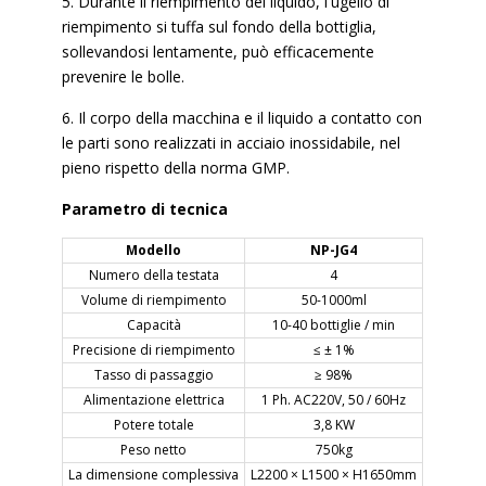
5. Durante il riempimento del liquido, l'ugello di
riempimento si tuffa sul fondo della bottiglia,
sollevandosi lentamente, può efficacemente
prevenire le bolle.
6. Il corpo della macchina e il liquido a contatto con
le parti sono realizzati in acciaio inossidabile, nel
pieno rispetto della norma GMP.
Parametro di tecnica
Modello
NP-JG4
Numero della testata
4
Volume di riempimento
50-1000ml
Capacità
10-40 bottiglie / min
Precisione di riempimento
≤ ± 1%
Tasso di passaggio
≥ 98%
Alimentazione elettrica
1 Ph. AC220V, 50 / 60Hz
Potere totale
3,8 KW
Peso netto
750kg
La dimensione complessiva
L2200 × L1500 × H1650mm