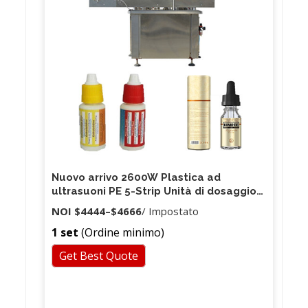
Nuovo arrivo 2600W Plastica ad
ultrasuoni PE 5-Strip Unità di dosaggio
Fiale Tubea Sigillatrice con codifica e
NOI
$4444
–
$4666
/ Impostato
taglio della data
1 set
(Ordine minimo)
Get Best Quote