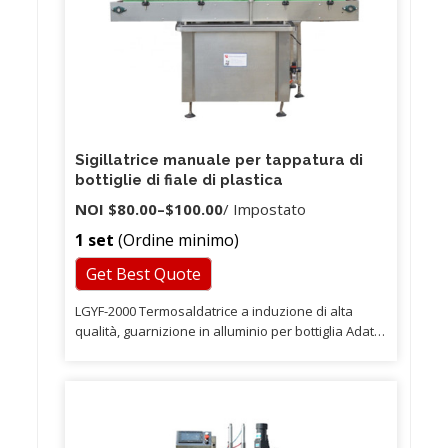
Sigillatrice manuale per tappatura di
bottiglie di fiale di plastica
NOI
$80.00
–
$100.00
/ Impostato
1 set
(Ordine minimo)
Get Best Quote
LGYF-2000 Termosaldatrice a induzione di alta
qualità, guarnizione in alluminio per bottiglia Adatto
per l'operazione di sigillatura di contenitori in
plastica o vetro con grande bocca filettata in grandi
produzioni. La sigillatrice a induzione continua
utilizza il principio elettromagnetico, producendo
un calore istantaneo elevato, che può fondere e