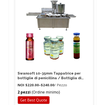
Swansoft 10-35mm Tappatrice per
bottiglie di penicillina / Bottiglia di
antibiotici Piegatore / soluzione liquida
NOI
$220.00
–
$240.00
/ Pezzo
orale per profumo Tappatrice elettrica
2 pezzi
(Ordine minimo)
Get Best Quote