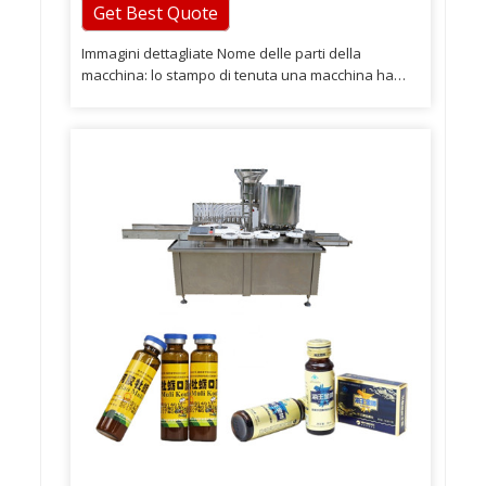
Get Best Quote
Immagini dettagliate Nome delle parti della
macchina: lo stampo di tenuta una macchina ha
uno stampo, abbiamo bisogno della dimensione
della bottiglia e del tappo per realizzare lo stampo
di conseguenza. flaconi di fiale dopo aver sigillato,
non solo può sigillare il flacone orale, ma anche le
fiale filtrate. Se hai qualche domanda, non esitare
a contattarci e siamo in servizio durante tutte le 24
ore.