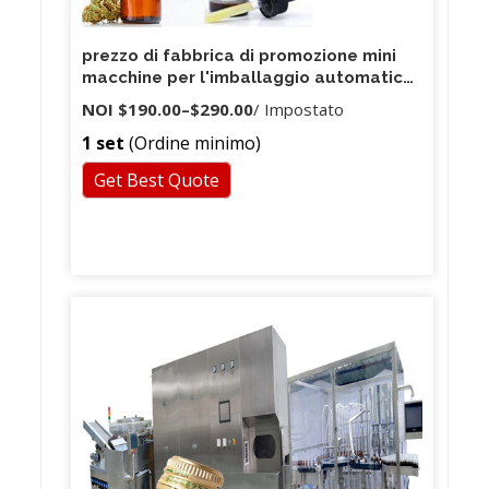
prezzo di fabbrica di promozione mini
macchine per l'imballaggio automatico
della bustina di tè
NOI
$190.00
–
$290.00
/ Impostato
1 set
(Ordine minimo)
Get Best Quote