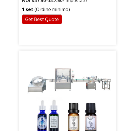
NOI
$47.50
–
$47.50
/ Impostato
20mm
1 set
(Ordine minimo)
Get Best Quote