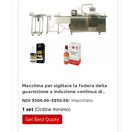
Macchina per sigillare la fodera della
guarnizione a induzione continua di
vendita calda LGYF
NOI
$500.00
–
$850.00
/ Impostato
1 set
(Ordine minimo)
Get Best Quote