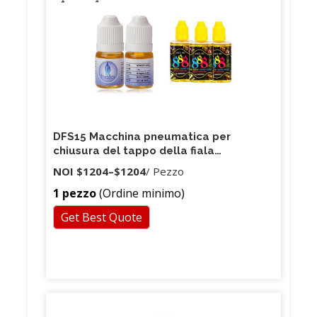
DFS15 Macchina pneumatica per
chiusura del tappo della fiala
Tappatrice per bottiglie Macchina per
NOI
$1204
–
$1204
/ Pezzo
sigillare la fiala a induzione
1 pezzo
(Ordine minimo)
elettromagnetica M5L/min 0.4 Kpa
15/18/22mm
Get Best Quote