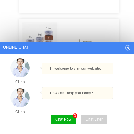
ONLINE CHAT
Hi,welcome to visit our website.
Cilina
How can I help you today?
Cilina
3
Chat Now
Chat Later
1 pz 20mm In Acciaio Inox Manuale Fiala
Piegatore Flip Off Caps Pinze Bottiglia