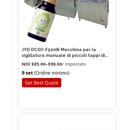
JYD DCGY-F500B Macchina per la
sigillatura manuale di piccoli tappi di
bottiglia a induzione manuale Macchina
NOI
$85.00
–
$90.00
/ Impostato
per la sigillatura di fogli di alluminio in
9 set
(Ordine minimo)
grado di sigillare l'aggraffatrice
Get Best Quote