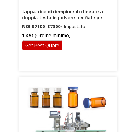
tappatrice di riempimento lineare a
doppia testa in polvere per fiale per
bottiglie automatiche nuove di alta
NOI
$7100
–
$7300
/ Impostato
qualità
1 set
(Ordine minimo)
Get Best Quote