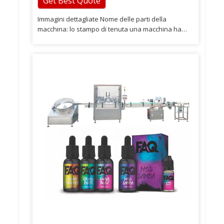
Get Best Quote
Immagini dettagliate Nome delle parti della
macchina: lo stampo di tenuta una macchina ha
uno stampo, abbiamo bisogno della dimensione
della bottiglia e del tappo per realizzare lo stampo
di conseguenza. flaconi di fiale dopo aver sigillato,
non solo può sigillare il flacone orale, ma anche le
fiale filtrate. Se hai qualche domanda, non esitare
a contattarci e siamo in servizio durante tutte le 24
ore.