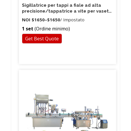
Sigillatrice per tappi a fiale ad alta
precisione/tappatrice a vite per vasetti
di vetro/sigillatrice per vasetti
NOI
$1650
–
$1650
/ Impostato
1 set
(Ordine minimo)
Get Best Quote