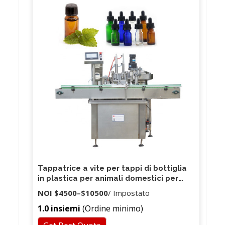
Tappatrice a vite per tappi di bottiglia
in plastica per animali domestici per
tappatrice automatica per la sigillatura
NOI
$4500
–
$10500
/ Impostato
del coperchio dei barattoli di bottiglia
1.0 insiemi
(Ordine minimo)
di vetro