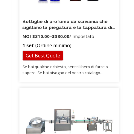
Bottiglie di profumo da scrivania che
sigillano la piegatura e la tappatura di
fiale di profumo
NOI
$310.00
–
$330.00
/ Impostato
1 set
(Ordine minimo)
Get Best Quote
Se hai qualche richiesta, sentiti libero di farcelo
sapere. Se hai bisogno del nostro catalogo
elettronico o di campioni reali, faccelo sapere.
osservazione: Forse non riesci a trovare quello che
ti piace, quello visualizzato nel nostro negozio ora,
ma abbiamo più stili diversi in stock da non
mostrare qui.