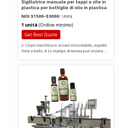
Sigillatrice manuale per tappi a vite in
plastica per bottiglie di olio in plastica
NOI
$1500
–
$3000
/ Unità
1 unità
(Ordine minimo)
Get Best Quote
3. Corpo macchina in acciaio inossidabile, aspetto
forte e bello, 4. Lo stampo di tenuta può essere
personalizzato in base alle esigenze del cliente. 6.
Fonte di alimentazione della macchina di saldatura
ad ultrasuoni per pneumatica, funzionamento
costante, non facile da danneggiare, i clienti
possono stare tranquilli. 7. La frequenza
ultrasonica può soddisfare gli standard
internazionali, non dannosi per l'uomo o
l'ambiente 8. Può essere in funzione nel tempo,
non è necessario attendere il tempo di
riscaldamento.