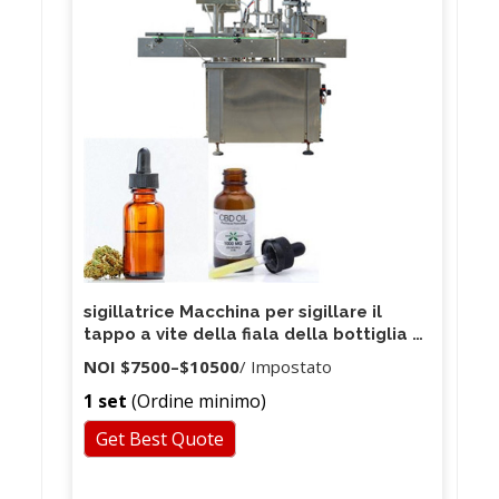
sigillare un foglio di alluminio su un cocchiume. Con
un'elevata efficienza di sigillatura, facilità d'uso e
la velocità di sigillatura può essere regolata a
piacimento, con elevata precisione.
sigillatrice Macchina per sigillare il
tappo a vite della fiala della bottiglia di
sottaceti
NOI
$7500
–
$10500
/ Impostato
1 set
(Ordine minimo)
Get Best Quote