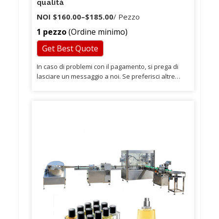
qualità
NOI
$160.00
–
$185.00
/ Pezzo
1 pezzo
(Ordine minimo)
Get Best Quote
In caso di problemi con il pagamento, si prega di
lasciare un messaggio a noi. Se preferisci altre
spedizioni affidabili, lasciaci un messaggio. Se hai
qualche problema con esso, ti preghiamo di
lasciare un messaggio a noi.