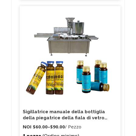
Sigillatrice manuale della bottiglia
della piegatrice della fiala di vetro
dell'acciaio inossidabile per il collo di
NOI
$60.00
–
$90.00
/ Pezzo
20mm
1 pezzo
(Ordine minimo)