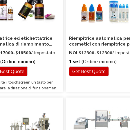
trice ed etichettatrice
Riempitrice automatica pe
atica di riempimento
cosmetici con riempitrice p
i
fiale Riempitrice per bottig
17000
–
$18500
/ Impostato
NOI
$12300
–
$12300
/ Impost
da 30 ml con riempitrice li
(Ordine minimo)
1 set
(Ordine minimo)
da 50 ml
 Best Quote
Get Best Quote
ite il touchscreen un tasto per
zare la direzione di funzionamento
pompa a ingranaggi
azione, è possibile scegliere
lo di riempimento del gocciolamento
tico e la tramoggia, garantendo il
mento di materiali ad alta e bassa
tà. 6. Interfaccia dinamica
ata, l'utente a colpo d'occhio lo