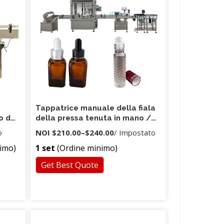
alla
 al
rodotti
Tappatrice manuale della fiala
o del
della pressa tenuta in mano /
one
Tappatrice manuale della fiala
o
NOI
$210.00
–
$240.00
/ Impostato
er le
di torsione
imo)
1 set
(Ordine minimo)
Get Best Quote