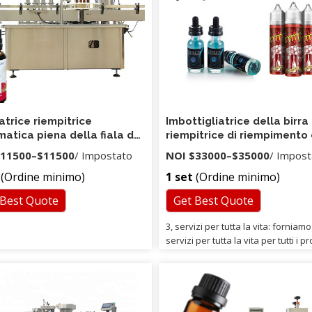
di funzionamento della macchina.
acchina può essere utilizzata
odello da tavolo con pedale, può
essere abbinata a tappatrice
ica ed etichettatrice in linea.
trice riempitrice
Imbottigliatrice della birra
atica piena della fiala da
riempitrice di riempimento 
ere
lavaggio caldo della fiala 
11500
–
$11500
/ Impostato
NOI
$33000
–
$35000
/ Impost
(Ordine minimo)
1 set
(Ordine minimo)
 Best Quote
Get Best Quote
3, servizi per tutta la vita: forniamo
servizi per tutta la vita per tutti i p
che abbiamo esaurito e forniamo i
di ricambio con il prezzo di sconto. 
servizi di certificazione: possiamo 
certificati relativi ai clienti liberam
secondo la richiesta dei clienti. 5, s