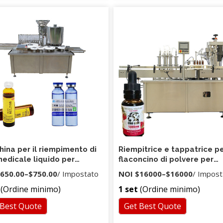
ina per il riempimento di
Riempitrice e tappatrice p
medicale liquido per
flaconcino di polvere per
nti da 5 ml 10 ml
farmacia in linea di riemp
650.00
–
$750.00
/ Impostato
NOI
$16000
–
$16000
/ Impost
di bottiglie di vetro da 10 g
(Ordine minimo)
1 set
(Ordine minimo)
 Best Quote
Get Best Quote