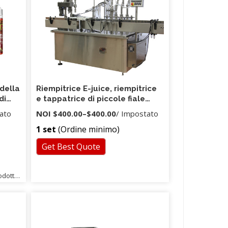
puntuale delle spedizioni e protezione
del pagamento sicura al 100%.
 della
Riempitrice E-juice, riempitrice
di
e tappatrice di piccole fiale
2020
essenziali per olio essenziale
ato
NOI
$400.00
–
$400.00
/ Impostato
30ml 60ml
1 set
(Ordine minimo)
Get Best Quote
rodotti
 pezzi
4,
fornire
ente
ervizi