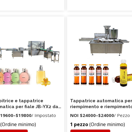
itrice e tappatrice
Tappatrice automatica pe
atica per fiale JB-YX2 da
riempimento e riempimento
da 10 ml per liquido
flaconi per collirio oculare
19600
–
$19800
/ Impostato
NOI
$24000
–
$24000
/ Pezzo
re per collirio
flacone contagocce autom
(Ordine minimo)
1 pezzo
(Ordine minimo)
da 5-30 ml