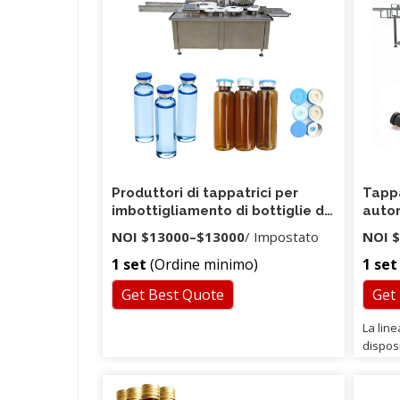
Produttori di tappatrici per
Tappa
imbottigliamento di bottiglie di
autom
oli essenziali da 10 ml 15 ml 30
botti
NOI
$13000
–
$13000
/ Impostato
NOI
$
ml 50 ml per macchine per
1 set
(Ordine minimo)
1 set
l'imbottigliamento di fiale
Get Best Quote
Get
La line
disposi
automa
una pr
II. 10. 