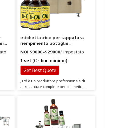
r
etichettatrice per tappatura
er
riempimento bottiglie
lie
disinfettante per mani
ato
NOI
$9000
–
$29000
/ Impostato
quida
1 set
(Ordine minimo)
Get Best Quote
, Ltd è un produttore professionale di
attrezzature complete per cosmetici,
farmacia, alimenti e prodotti chimici con
sede a Wuxi, in Cina. <4> Esiste
un'assicurazione per garantire che
otterrò la macchina giusta per cui pago9
Siamo un fornitore di assegni in loco di
Alibaba. Trade Assurance offre
protezione di qualità, protezione