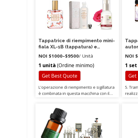
Tappatrice di riempimento mini-
Tappa
fiala XL-1B (tappatura) e
autom
tappatrice
liquid
NOI
$1000
–
$9500
/ Unità
NOI
$
1 unità
(Ordine minimo)
1 set
Get Best Quote
Get
L'operazione di riempimento e sigillatura
5. Tram
è combinata in questa macchina con il
realiz
suo design avanzato e la struttura
della 
compatta. questa macchina ha 2 punti di
Commut
riempimento. Garantire il riempimento è
l'ugel
scorrevolezza.
pneuma
riempi
viscosi
umanizz