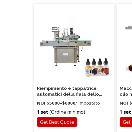
materiale e una facile pulizia. oppure
sono 15-20 giorni se la merce non è in
magazzino, è in base alla quantità.
Proveremo la macchina e ci
assicureremo che la macchina funzioni
bene prima della spedizione.
Riempimento e tappatrice
Macch
automatici della fiala dello
olio 
spray nasale dello sciroppo
alime
NOI
$5000
–
$6000
/ Impostato
NOI
$
1 set
(Ordine minimo)
1 set
Get Best Quote
Get