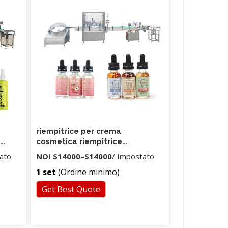
riempitrice per crema
n
cosmetica riempitrice
 per
automatica con quattro teste
ato
NOI
$14000
–
$14000
/ Impostato
e
di riempimento e tappatrice
1 set
(Ordine minimo)
Get Best Quote