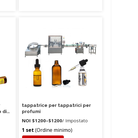
r
tappatrice per tappatrici per
 di
profumi
 con
NOI
$1200
–
$1200
/ Impostato
atico
1 set
(Ordine minimo)