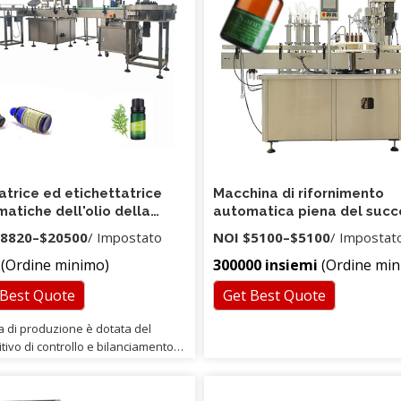
di ispezione: è possibile chiedere 
società di ispezione di terze parti o
proprio ispettore di ispezionare i p
prima della spedizione.
trice ed etichettatrice
Macchina di rifornimento
atiche dell'olio della
automatica piena del succ
glia di Cbd
cartone di forma del matt
8820
–
$20500
/ Impostato
NOI
$5100
–
$5100
/ Impostat
del produttore della Cina p
(Ordine minimo)
300000 insiemi
(Ordine min
vendite
 Best Quote
Get Best Quote
a di produzione è dotata del
tivo di controllo e bilanciamento
tico a tre macchine per garantire
oduzione equilibrata e affidabile.
Il forno è dotato di porte di