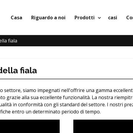
Casa
Riguardo a noi
Prodotti
casi
Co
lla fiala
ella fiala
settore, siamo impegnati nell'offrire una gamma eccellente di
to grazie alla sua eccellente funzionalità. La nostra riempitri
lità in conformità con gli standard del settore. I nostri prez
ecifiche entro un determinato periodo di tempo.