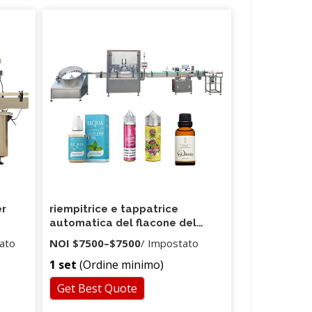
er
riempitrice e tappatrice
automatica del flacone del
imento
barattolo della bottiglia di
ato
NOI
$7500
–
$7500
/ Impostato
piccolo volume
1 set
(Ordine minimo)
Get Best Quote