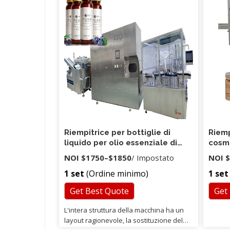
ispezi
ispezio
velocit
polvere
funzio
assenza
di assen
Riempitrice per bottiglie di
Riemp
liquido per olio essenziale di
cosme
fiala con pompa per ingranaggi
fiale
NOI
$1750
–
$1850
/ Impostato
NOI
$
di controllo digitale manuale da
da 30
1 set
(Ordine minimo)
1 set
tavolo TODF-100
da 50
Get Best Quote
Get
L'intera struttura della macchina ha un
layout ragionevole, la sostituzione del