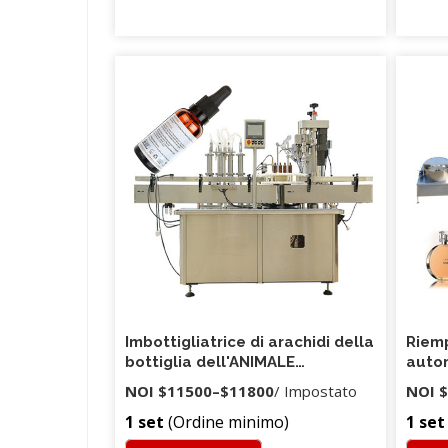
Imbottigliatrice di arachidi della
Riemp
bottiglia dell'ANIMALE
autom
DOMESTICO della bottiglia 250g
5 ml 
NOI
$11500
–
$11800
/ Impostato
NOI
$
YB-NJ4
ocula
1 set
(Ordine minimo)
1 set