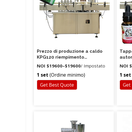
stato 
7.La m
come m
anche 
automat
Prezzo di produzione a caldo
Tappa
KPG120 riempimento
autom
automatico e tappatrice per
vend
NOI
$19600
–
$19600
/ Impostato
NOI
$
fiala asettica per iniezione di
1 set
(Ordine minimo)
1 set
medicinali
Get Best Quote
Get