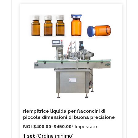
di ingegneri professionisti che possono progettare
i singoli prodotti e fornire le migliori soluzioni di
imballaggio per soddisfare le vostre esigenze.
Abbiamo team di ingegneri professionisti in grado
di progettare i singoli prodotti e fornire le migliori
soluzioni di imballaggio per soddisfare le esigenze
dei clienti.
riempitrice liquida per flaconcini di
piccole dimensioni di buona precisione
NOI
$400.00
–
$450.00
/ Impostato
1 set
(Ordine minimo)