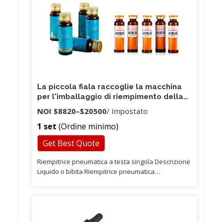
La piccola fiala raccoglie la macchina
per l'imballaggio di riempimento della
pesatura dell'olio
NOI
$8820
–
$20500
/ Impostato
1 set
(Ordine minimo)
Get Best Quote
Riempitrice pneumatica a testa singola Descrizione
Liquido o bibita Riempitrice pneumatica
Applicazione: bibita o altri liquidi. Intervallo di
riempimento: 5-100 ml, 10-300 ml, 50-500 ml, 100-
1000 ml, 500-2500 ml, 1000-5000 ml Caratteristiche
220/110 V 50/60 HZ (se hai bisogno di 110 V, ti
preghiamo di informarci, quindi faremo 110 V per te