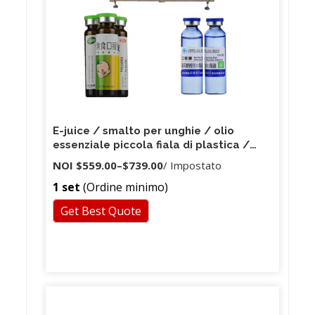
E-juice / smalto per unghie / olio
essenziale piccola fiala di plastica /
bottiglia di vetro imbottigliatrice, mini
NOI
$559.00
–
$739.00
/ Impostato
macchina di riempimento del profumo
1 set
(Ordine minimo)
Get Best Quote