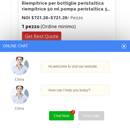
Riempitrice per bottiglie peristaltica
riempitrice 50 ml pompa peristaltica 50
ml
NOI
$721.20
–
$721.20
/ Pezzo
1 pezzo
(Ordine minimo)
Get Best Quote
ONLINE CHAT
Hi,welcome to visit our website.
Cilina
How can I help you today?
Cilina
3
Chat Now
Chat Later