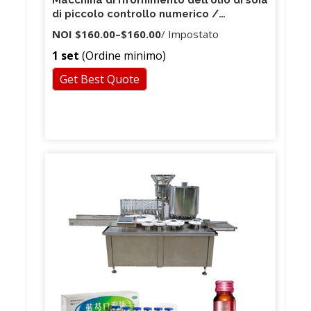
Macchina di rifornimento dell'olio di soia
di piccolo controllo numerico /
macchina di rifornimento liquida delle
NOI
$160.00
–
$160.00
/ Impostato
piccole bustine / macchina di
1 set
(Ordine minimo)
rifornimento liquida delle fiale
Get Best Quote