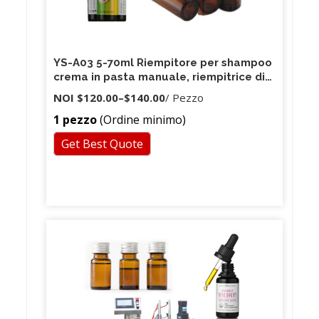
YS-A03 5-70ml Riempitore per shampoo
crema in pasta manuale, riempitrice di
fiale/barattoli su piccola scala per
NOI
$120.00
–
$140.00
/ Pezzo
liquido denso/miele
1 pezzo
(Ordine minimo)
Get Best Quote