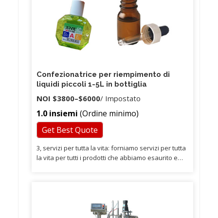
Confezionatrice per riempimento di
liquidi piccoli 1-5L in bottiglia
NOI
$3800
–
$6000
/ Impostato
1.0 insiemi
(Ordine minimo)
Get Best Quote
3, servizi per tutta la vita: forniamo servizi per tutta
la vita per tutti i prodotti che abbiamo esaurito e
forniamo i pezzi di ricambio con il prezzo di sconto.
4, servizi di certificazione: possiamo fornire
certificati relativi ai clienti liberamente secondo la
richiesta dei clienti. 5, servizi di ispezione: è
possibile chiedere alla società di ispezione di terze
parti o al proprio ispettore di ispezionare i prodotti