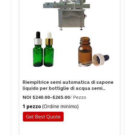
prima della spedizione.
Riempitrice semi automatica di sapone
liquido per bottiglie di acqua semi
macchina automatica per sapone
NOI
$240.00
–
$265.00
/ Pezzo
liquido
1 pezzo
(Ordine minimo)
Get Best Quote