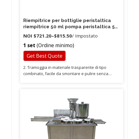
Riempitrice per bottiglie peristaltica
riempitrice 50 ml pompa peristaltica 50
ml
NOI
$721.20
–
$815.50
/ Impostato
1 set
(Ordine minimo)
Get Best Quote
2. Tramoggia in materiale trasparente di tipo
combinato, facile da smontare e pulire senza
attrezzi. 5. Per il materiale multipolvere, la bocca di
scarico può essere installata un dispositivo di
raccolta della polvere. 6 . 7. Il corpo della macchina
e tutte le parti a contatto con il prodotto sono
realizzate in acciaio inossidabile, nel pieno rispetto
dello standard GMP.