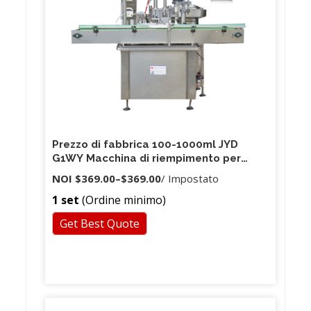
Prezzo di fabbrica 100-1000ml JYD
G1WY Macchina di riempimento per
bottiglie di vetro detergente per
NOI
$369.00
–
$369.00
/ Impostato
disinfettante per le mani a testa
1 set
(Ordine minimo)
singola semi automatica semplice
Get Best Quote