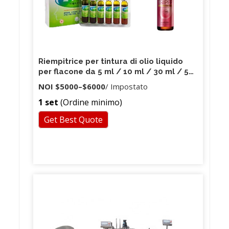
Riempitrice per tintura di olio liquido
per flacone da 5 ml / 10 ml / 30 ml / 50
ml o su misura
NOI
$5000
–
$6000
/ Impostato
1 set
(Ordine minimo)
Get Best Quote