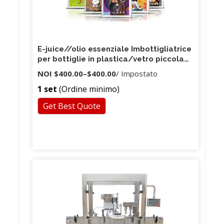
E-juice//olio essenziale Imbottigliatrice
per bottiglie in plastica/vetro piccola
fiala, riempitrice
NOI
$400.00
–
$400.00
/ Impostato
1 set
(Ordine minimo)
Get Best Quote