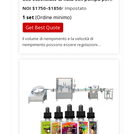
ingranaggi di controllo digitale manuale
NOI
$1750
–
$1850
/ Impostato
da tavolo TODF-100
1 set
(Ordine minimo)
Get Best Quote
Il volume di riempimento e la velocità di
riempimento possono essere regolazioni
arbitrarie, che riempiono un'elevata precisione. 3)
Servizi tecnici: continueremo a contattare i nostri
clienti per tutto il tempo dopo aver venduto la
macchina. 4) Servizi file: offriamo manuali di
istruzioni e video per insegnarti come utilizzare e
testare la macchina.