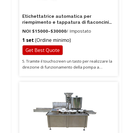
Etichettatrice automatica per
riempimento e tappatura di flaconcini
per flaconcini di piccole dimensioni
NOI
$15000
–
$30000
/ Impostato
1 set
(Ordine minimo)
Get Best Quote
5. Tramite il touchscreen un tasto per realizzare la
direzione di funzionamento della pompa a
ingranaggi Commutazione, è possibile scegliere
l'ugello di riempimento del gocciolamento
pneumatico e la tramoggia, garantendo il
riempimento di materiali ad alta e bassa viscosità.
6. Interfaccia dinamica umanizzata, l'utente a colpo
d'occhio lo stato di funzionamento della macchina.
7.La macchina può essere utilizzata come modello
da tavolo con pedale, può anche essere abbinata
a tappatrice automatica ed etichettatrice in linea.