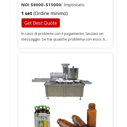
NOI
$8000
–
$15000
/ Impostato
1 set
(Ordine minimo)
Get Best Quote
In caso di problemi con il pagamento, lasciaci un
messaggio. Se hai qualche problema con esso, ti
preghiamo di lasciare un messaggio a noi. Saremo
molto grati alle tue impronte positive lasciate nel
nostro Se hai qualche problema con i nostri
prodotti, ti preghiamo di lasciare un messaggio a
noi.