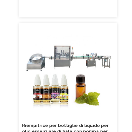
Riempitrice per bottiglie di liquido per
olio essenziale di fiala con pompa per