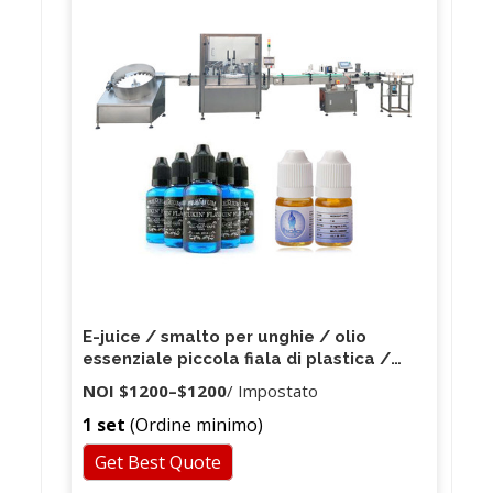
E-juice / smalto per unghie / olio
essenziale piccola fiala di plastica /
bottiglia di vetro imbottigliatrice, mini
NOI
$1200
–
$1200
/ Impostato
macchina di riempimento del profumo
1 set
(Ordine minimo)
Get Best Quote