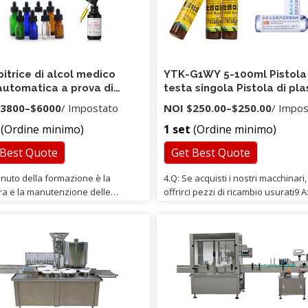
itrice di alcol medico
YTK-G1WY 5-100ml Pistola
utomatica a prova di
testa singola Pistola di pla
sione per bottiglie di
Piccola bottiglia di succo
3800
–
$6000
/ Impostato
NOI
$250.00
–
$250.00
/ Impo
ica da 500 ml-1L
Bevanda macchina di
(Ordine minimo)
1 set
(Ordine minimo)
rifornimento olio di cbd
 Best Quote
Get Best Quote
enuto della formazione è la
4.Q: Se acquisti i nostri macchinari
ura e la manutenzione delle
offrirci pezzi di ricambio usurati9 A
chiature, il controllo e il
Nessun problema! Una volta che l
namento delle apparecchiature.
macchine si sono rotte o non fun
'addestramento, il tecnico
entro 1 anno e non puoi risolverle.
cquirente potrebbe padroneggiare
secondo luogo, se le soluzioni
azione e la manutenzione,
telefoniche continuano a non
e il processo e trattare diversi
funzionare, i nostri ingegneri and
 producendo capacità della linea.
alla tua fabbrica (società a
nzia di qualità, il tecnico degli
responsabilità limitata) per risolver