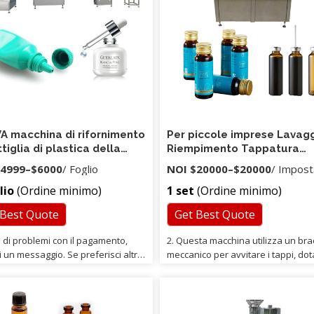
organizzare un ingegnere d'oltre
per aiutarti. • Durante la garanzia,
possiamo aiutarvi a mantenere la
macchina e gli accessori sono forni
con un prezzo di costo.
 macchina di rifornimento
Per piccole imprese Lavag
ttiglia di plastica della
Riempimento Tappatura
 di birra completamente
Bottiglia di plastica Acqua
4999
–
$6000
/ Foglio
NOI
$20000
–
$20000
/ Impost
atica di prezzi bassi di
minerale Macchina per far
lio
(Ordine minimo)
1 set
(Ordine minimo)
qualità
 Best Quote
Get Best Quote
o di problemi con il pagamento,
2. Questa macchina utilizza un bra
i un messaggio. Se preferisci altre
meccanico per avvitare i tappi, dot
oni affidabili, lasciaci un
dispositivo di scorrimento automat
gio. Se hai qualche problema con
per prevenire danni al tappo. Se s
i preghiamo di lasciare un
utilizza la pompa a pistone, quand
gio a noi.
differenza del volume di riempime