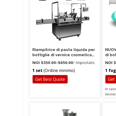
vendita e un team di vendita di alta
qualità per assistervi.
Riempitrice di pasta liquida per
NUOVA
bottiglie di vernice cosmetica
di bo
per unghie con pistone
latta
NOI
$350.00
–
$650.00
/ Impostato
NOI
$
semipermanente per miele a
autom
1 set
(Ordine minimo)
1 fog
pistone con hooper
alta 
Get Best Quote
Get
In cas
lasciac
spedizi
messag
esso, t
messag