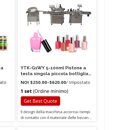
corpo
i
uando
acchina
ente,
ua
YTK-G1WY 5-100ml Pistone a
testa singola piccola bottiglia
eta
di plastica bevanda juce cbd
ato
NOI
$250.00
–
$620.00
/ Impostato
olio d'oliva liquido prezzo
1 set
(Ordine minimo)
macchina di riempimento
Get Best Quote
Il design della macchina accorcia i tempi
di contatto con il materiale delle bevande
con l'esterno, aumenta le condizioni
igienico-sanitarie e offre vantaggi