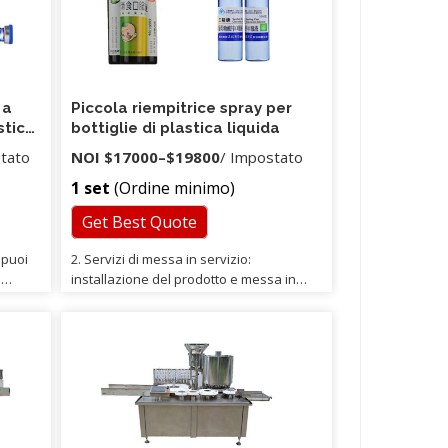
 a
Piccola riempitrice spray per
stica
bottiglie di plastica liquida
stato
NOI
$17000
–
$19800
/ Impostato
1 set
(Ordine minimo)
Get Best Quote
, puoi
2. Servizi di messa in servizio:
:
installazione del prodotto e messa in
e tue
servizio sul lato della domanda, i nostri
zionano
ingegneri non lasceranno lì fino a
 In
quando non avrete ottenuto il vostro
consenso. 5. Servizi a vita: forniamo
servizi a vita per tutti i prodotti che
ranno
abbiamo esaurito e forniamo ai pezzi di
ricambio un prezzo scontato. 7. Servizi di
lo.
ispezione: è possibile chiedere alla