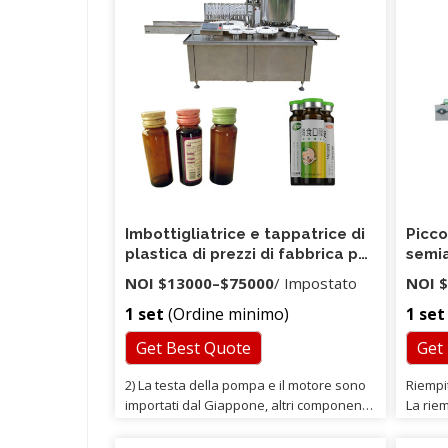
Imbottigliatrice e tappatrice di
Picco
plastica di prezzi di fabbrica per
semia
il progetto dell'acqua
acqua
NOI
$13000
–
$75000
/ Impostato
NOI
$
botti
1 set
(Ordine minimo)
1 set
macch
pomp
Get Best Quote
Get
2) La testa della pompa e il motore sono
Riempit
importati dal Giappone, altri componenti
La rie
sono fabbricati a Taiwan, la funzione è
apposi
costante e la vita utile è lunga. -Per il rullo
fabbri