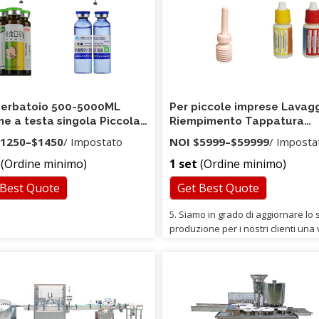
enti dovrebbe operare e
ere le attrezzature in base alla
a del venditore, eseguendo il
i alcuni guasti.
Serbatoio 500-5000ML
Per piccole imprese Lavag
ne a testa singola Piccola
Riempimento Tappatura
glia di plastica Bottiglia di
Bottiglia di plastica Acqua
1250
–
$1450
/ Impostato
NOI
$5999
–
$59999
/ Imposta
Riempitrice di olio liquido
minerale Macchina per far
(Ordine minimo)
1 set
(Ordine minimo)
riscaldamento
 Best Quote
Get Best Quote
5. Siamo in grado di aggiornare lo s
produzione per i nostri clienti una 
alla settimana, il nostro obiettivo è
di consentire ai nostri clienti di ric
merci in tempo. 3. Q: Dove posso
ottenere assistenza su questa
macchina9 A: Contattaci ogni volta
hai bisogno di aiuto, oppure poss