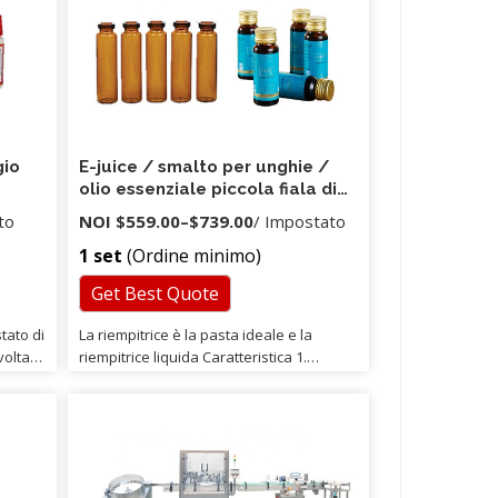
società di ispezione di terze parti o al
proprio ispettore di ispezionare i prodotti
prima della spedizione.
gio
E-juice / smalto per unghie /
olio essenziale piccola fiala di
plastica / bottiglia di vetro
to
NOI
$559.00
–
$739.00
/ Impostato
e
imbottigliatrice, mini macchina
1 set
(Ordine minimo)
di riempimento del profumo
Get Best Quote
tato di
La riempitrice è la pasta ideale e la
volta
riempitrice liquida Caratteristica 1.
 quello
Questa struttura della macchina è
evere le
semplice e ragionevole, operazione
manuale facile, senza energia. 2. Dotato
di manopola del dispositivo di
 che
regolazione della quantità di
iamo
riempimento, riempimento quantitativo,