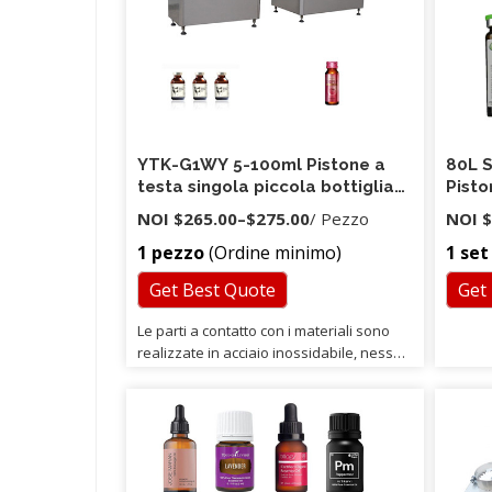
del pagamento sicura al 100%.
acquir
manten
domand
debug d
YTK-G1WY 5-100ml Pistone a
80L 
testa singola piccola bottiglia
Pisto
di plastica bevanda juce cbd
botti
NOI
$265.00
–
$275.00
/ Pezzo
NOI
$
olio d'oliva liquido prezzo
Juce 
1 pezzo
(Ordine minimo)
1 set
macchina di riempimento
con 
Get Best Quote
Get
Le parti a contatto con i materiali sono
realizzate in acciaio inossidabile, nessun
inquinamento facile, facile da pulire,
soddisfano gli standard GMP. 4. La
qualità dei prodotti sarà rigorosamente
controllata e ogni macchina sarà testata
per confermare se funziona. 5. Abbiamo
ingegneri professionisti, personale post-