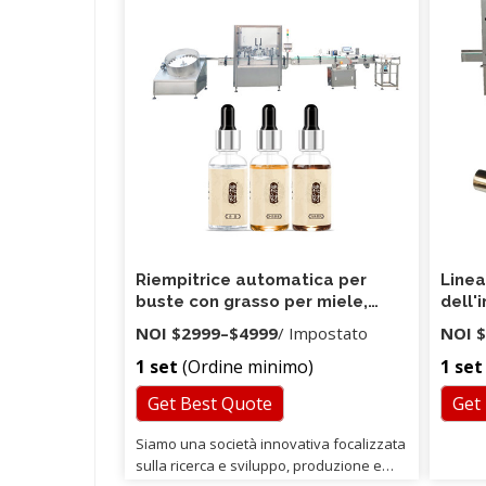
mail, t
Riempitrice automatica per
Linea
buste con grasso per miele,
dell'
marmellata, salsa di pomodoro,
della
NOI
$2999
–
$4999
/ Impostato
NOI
$
marmellata di plastica
cosme
1 set
(Ordine minimo)
1 set
della
Get Best Quote
Get
Siamo una società innovativa focalizzata
sulla ricerca e sviluppo, produzione e