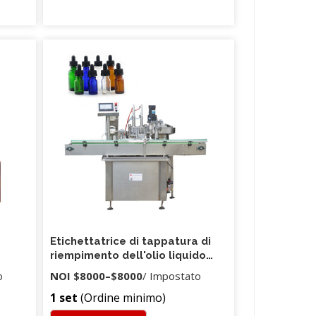
Etichettatrice di tappatura di
riempimento dell'olio liquido
della polvere rotatoria
o
NOI
$8000
–
$8000
/ Impostato
dell'acciaio inossidabile di
1 set
(Ordine minimo)
migliori prezzi