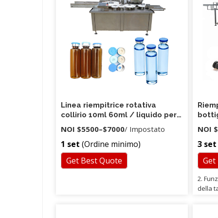
Linea riempitrice rotativa
Riemp
collirio 10ml 60ml / liquido per
botti
sigaretta elettronica /
riemp
NOI
$5500
–
$7000
/ Impostato
NOI
$
riempitrice e-liquid
1 set
(Ordine minimo)
3 set
Get Best Quote
Get
2. Funz
della t
numero
europe
risolve