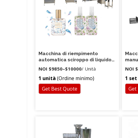
0,6 Mpa ~ 0,8 Mpa Aria massima 1,0 M² /
relativ
min Peso Circa 2 T Prodotti correlati La
Riempi
nostra azienda Processo del prodotto La
raccol
nostra mostra in fabbrica
scirop
dettag
essere
riempi
liquido
Macchina di riempimento
Macch
automatica sciroppo di liquido
manua
rotante HTG-06A
liqui
NOI
$9850
–
$10000
/ Unità
NOI
$
ml
1 unità
(Ordine minimo)
1 set
Get Best Quote
Get