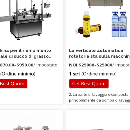
e alla linea di produzione:
mento + Etichettatura + Tabella di
ta Macchina per il riempimento di
po di liquido HTG-06A Immagini
liate: Cambiando lo stampo, può
 una macchina con macchina di
mento per sciroppo di liquido
 multiuso HTG-06A Bottiglia adatta:
ina per il riempimento
La verticale automatica
le di succo di grasso
rotatoria sta sulla macchin
do rotante per pesticidi 30
riempimento e di sigillame
870.00
–
$950.00
/ Impostato
NOI
$25000
–
$25000
/ Impost
del sacchetto per polvere,
(Ordine minimo)
1 set
(Ordine minimo)
liquido
 Best Quote
Get Best Quote
2. La parte di lavaggio è composta
principalmente da pompa di lavagg
pinze per bottiglie, distributore di
piastra di rotazione verso l'alto, b
di guida, coperchio di protezione,
dispositivo di spruzzatura, vassoio
scongelamento, presa di acqua di