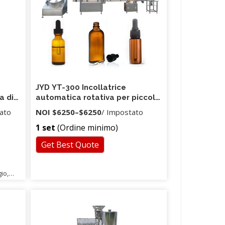
JYD YT-300 Incollatrice
a di
automatica rotativa per piccoli
nto
liquidi Macchina per il
ato
NOI
$6250
–
$6250
/ Impostato
riempimento di bicchieri in
1 set
(Ordine minimo)
plastica Macchina per
riempimento e sigillatura
Get Best Quote
Macchina per l'imballaggio
io,
 acqua,
inario
 di