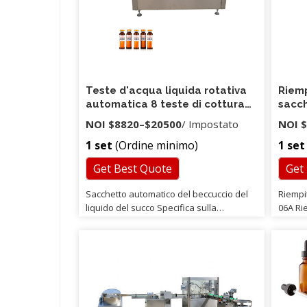
Teste d'acqua liquida rotativa
Riemp
automatica 8 teste di cottura
sacch
Riempitrice per bottiglie di olio
NOI
$8820
–
$20500
/ Impostato
NOI
$
d'oliva commestibile
1 set
(Ordine minimo)
1 set
Get Best Quote
Get
Sacchetto automatico del beccuccio del
Riempit
liquido del succo Specifica sulla
06A Rie
macchina di riempimento: Modello
progett
Modello DGY5 Capacità di produzione
con pro
600 ~ 1000 sacchi / hou Potenza 1,5-2 kW
dai liq
Tensione 220 V Frequenza 50 ~ 60Hz
Sono ut
Dimensioni LxWxH = 3300x2300x2400mm
aliment
Numero di coperchi a 2 Rumore di borsa
special
≤ 75 dB (A) Pressione della fonte d'aria
scirop