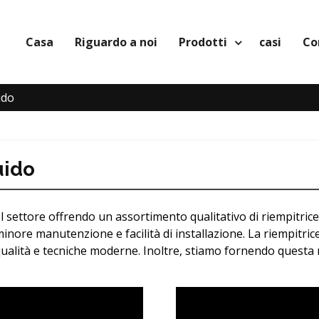
Casa
Riguardo a noi
Prodotti
casi
Co
ido
uido
ettore offrendo un assortimento qualitativo di riempitrice ro
minore manutenzione e facilità di installazione. La riempitrice
ta qualità e tecniche moderne. Inoltre, stiamo fornendo quest