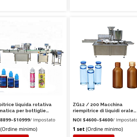
itrice liquida rotativa
ZG12 / 200 Macchina
atica per bottiglie
riempitrice di liquidi orale
ua per animali domestici
rotativa
8899
–
$10999
/ Impostato
NOI
$4600
–
$4600
/ Impostat
(Ordine minimo)
1 set
(Ordine minimo)