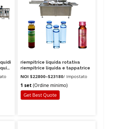
i
nte da
ppi
uida di
are,
di un
tura
ati da
iquidi
riempitrice liquida rotativa
tire
iquidi
riempitrice liquida e tappatrice
ca
ato
NOI
$22800
–
$23180
/ Impostato
1 set
(Ordine minimo)
Get Best Quote