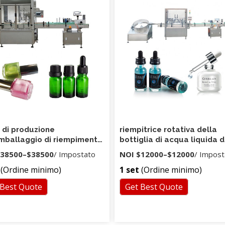
elefono.
 di produzione
riempitrice rotativa della
imballaggio di riempimento
bottiglia di acqua liquida d
 macchina di rifornimento
macchina imballatrice
38500
–
$38500
/ Impostato
NOI
$12000
–
$12000
/ Impost
tica liquida automatica
(Ordine minimo)
1 set
(Ordine minimo)
 lozione crema rotatoria
 Best Quote
Get Best Quote