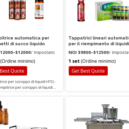
itrice automatica per
Tappatrici lineari automat
etti di succo liquido
per il riempimento di liquid
succo di bottiglie rotanti in
12000
–
$12000
/ Impostato
NOI
$9800
–
$12500
/ Imposta
vetro
(Ordine minimo)
1 set
(Ordine minimo)
 Best Quote
Get Best Quote
rice per sciroppo di liquidi HTG-
mpitrice per sciroppo di liquidi
ata per riempire bottiglie e vasetti
dotti di varie viscosità, che vanno
uidi sottili fino a creme spesse.
ilizzati nelle industrie cosmetiche,
ari, farmaceutiche, petrolifere e
i. Macchina per il riempimento di
po di liquido HTG-06A Immagini