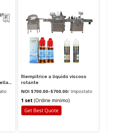
Riempitrice a liquido viscoso
ella
rotante
ato
NOI
$700.00
–
$700.00
/ Impostato
1 set
(Ordine minimo)
Get Best Quote