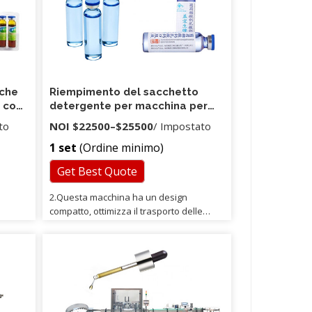
iche
Riempimento del sacchetto
i con
detergente per macchina per
l'imballaggio di sapone liquido
to
NOI
$22500
–
$25500
/ Impostato
per bucato
1 set
(Ordine minimo)
Get Best Quote
2.Questa macchina ha un design
compatto, ottimizza il trasporto delle
bottiglie, più stabile. 7.Una macchina può
inserire automaticamente, riempire
aggiungendo tappatore e sigillatura. 8.
L'intera macchina è progettata secondo i
requisiti di GMP.