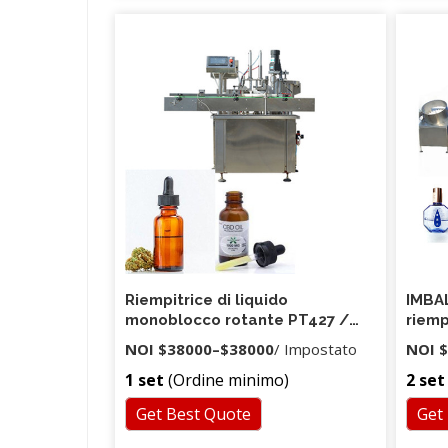
commercializzazione di pompe
peristaltiche. Siamo certi di poter offrire
la massima qualità e servizio ai nostri
clienti. E stiamo facendo del nostro
meglio per essere i primi nel nostro
campo di pompe peristaltiche.
Riempitrice di liquido
IMBAL
monoblocco rotante PT427 /
riemp
riempitrice di liquido rotante
Ghan
NOI
$38000
–
$38000
/ Impostato
NOI
$
prem
1 set
(Ordine minimo)
2 set
Get Best Quote
Get