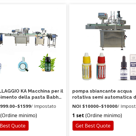
LAGGIO KA Macchina per il
pompa sbiancante acqua
imento della pasta Babha
rotativa semi automatica 
oush Premade con busta
liquido antisettico riempitr
999.00
–
$1599
/ Impostato
NOI
$10000
–
$10000
/ Impost
ata
anticorrosiva di candeggin
(Ordine minimo)
1 set
(Ordine minimo)
candeggina densa
 Best Quote
Get Best Quote