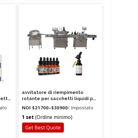
avvitatore di riempimento
dettol
rotante per sacchetti liquidi per
ice
lavaggio a mano
ato
NOI
$21700
–
$30900
/ Impostato
a per
1 set
(Ordine minimo)
Get Best Quote