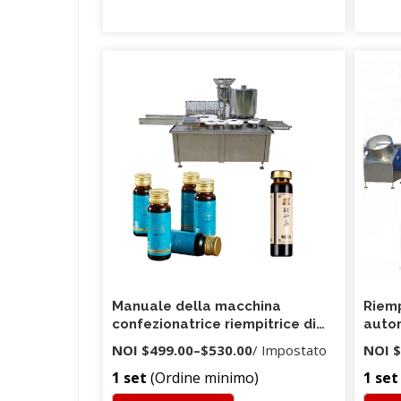
Manuale della macchina
Riemp
confezionatrice riempitrice di
autom
liquidi a rotazione
d'acq
NOI
$499.00
–
$530.00
/ Impostato
NOI
$
1 set
(Ordine minimo)
1 set