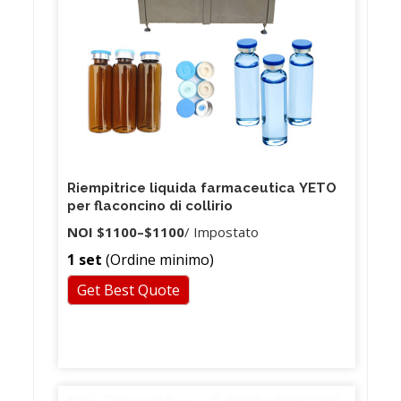
Riempitrice liquida farmaceutica YETO
per flaconcino di collirio
NOI
$1100
–
$1100
/ Impostato
1 set
(Ordine minimo)
Get Best Quote