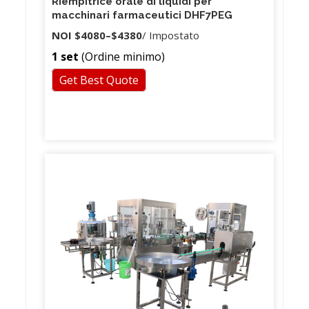
Riempitrice orale di liquidi per
macchinari farmaceutici DHF7PEG
NOI
$4080
–
$4380
/ Impostato
1 set
(Ordine minimo)
Get Best Quote