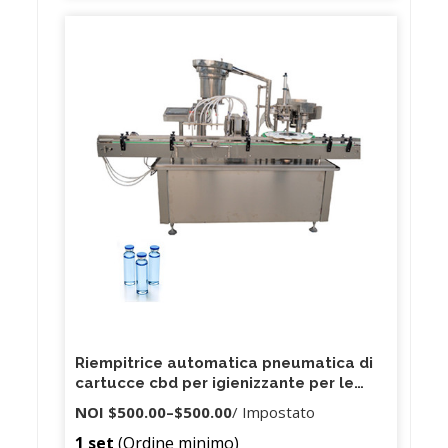
Riempitrice automatica pneumatica di
cartucce cbd per igienizzante per le
mani in pasta di crema liquida per
NOI
$500.00
–
$500.00
/ Impostato
bottiglie di plastica e bottiglie di vetro
1 set
(Ordine minimo)