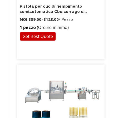
Pistola per olio di riempimento
semiautomatica Cbd con ago di
riempimento smussato Coperchio
NOI
$89.00
–
$128.00
/ Pezzo
manico in silicone per canna termica 0,5
1 pezzo
(Ordine minimo)
ml 1,0 ml G9 Riempitrice per carrelli
Get Best Quote