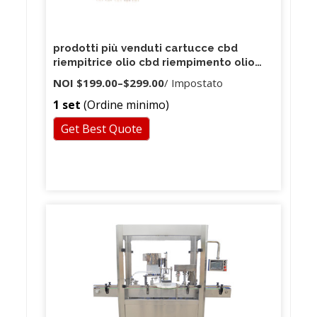
prodotti più venduti cartucce cbd
riempitrice olio cbd riempimento olio
denso
NOI
$199.00
–
$299.00
/ Impostato
1 set
(Ordine minimo)
Get Best Quote