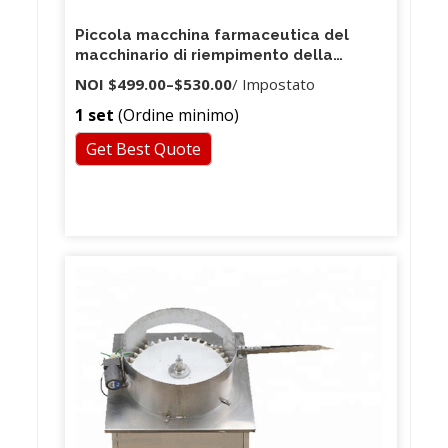
Piccola macchina farmaceutica del
macchinario di riempimento della
cartuccia di Landto Cbd
NOI
$499.00
–
$530.00
/ Impostato
1 set
(Ordine minimo)
Get Best Quote