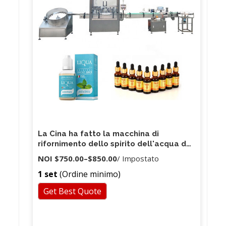
La Cina ha fatto la macchina di
rifornimento dello spirito dell'acqua da
5 galloni dello spuntino dell'amido di
NOI
$750.00
–
$850.00
/ Impostato
mais della cartuccia dentale della
1 set
(Ordine minimo)
penna
Get Best Quote