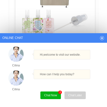
ONLINE CHAT
Pompa automatica a pistone
Riempitrice a cartuccia per sigaretta
elettronica da 10 ml
Hi,welcome to visit our website.
NOI
$31800
–
$32000
/ Impostato
1 set
(Ordine minimo)
Cilina
Get Best Quote
How can I help you today?
Cilina
3
Chat Now
Chat Later