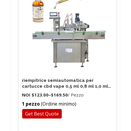
riempitrice semiautomatica per
cartucce cbd vape 0,5 ml 0,8 ml 1,0 ml
Riempitore per carrelli vaporizzatore
NOI
$123.00
–
$169.50
/ Pezzo
Ecig
1 pezzo
(Ordine minimo)
Get Best Quote