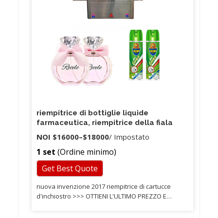
riempitrice di bottiglie liquide
farmaceutica, riempitrice della fiala
NOI
$16000
–
$18000
/ Impostato
1 set
(Ordine minimo)
Get Best Quote
nuova invenzione 2017 riempitrice di cartucce
d'inchiostro >>> OTTIENI L'ULTIMO PREZZO E
CATALOGO! Chi siamo >>>CLICCA QUI TORNA ALLA
HOME! Dopo la vendita >>> QUALSIASI PROBLEMA,