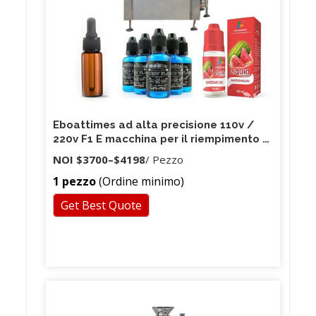
Eboattimes ad alta precisione 110v /
220v F1 E macchina per il riempimento di
capsule con cartuccia a penna vape
NOI
$3700
–
$4198
/ Pezzo
sigaretta manuale
1 pezzo
(Ordine minimo)
Get Best Quote