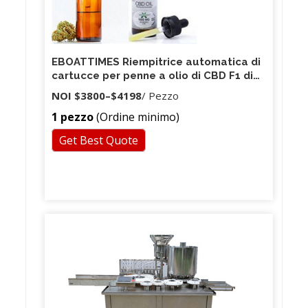
EBOATTIMES Riempitrice automatica di
cartucce per penne a olio di CBD F1 di
alta qualità
NOI
$3800
–
$4198
/ Pezzo
1 pezzo
(Ordine minimo)
Get Best Quote