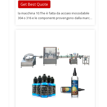
Get Best Quote
la macchina 10.The è fatta da acciaio inossidabile
304 o 316 e le componenti provengono dalla marca
famosa internazionale. 2.304 Gripper in acciaio
inossidabile con pad in plastica, garantisce un
impatto minimo della bottiglia durante il lavaggio.
Le bottiglie vengono trattenute sul collo nel nastro
trasportatore e trasportate nella macchina di
riempimento mediante soffiaggio.