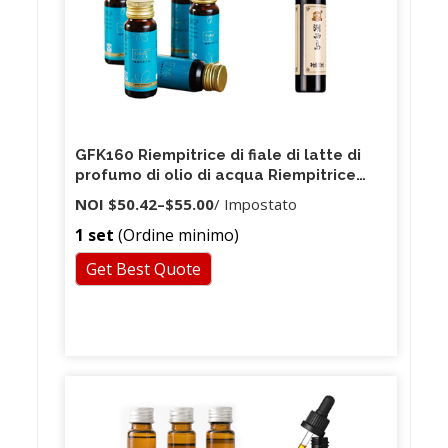
GFK160 Riempitrice di fiale di latte di
profumo di olio di acqua Riempitrice
liquida di CNC Macchina di rifornimento
NOI
$50.42
–
$55.00
/ Impostato
automatica di acqua minerale 1,5 litri di
1 set
(Ordine minimo)
Drin
Get Best Quote