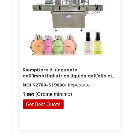
Riempitore di unguento
dell'imbottigliatrice liquida dell'olio di
profumo di vendita calda / fragranza
NOI
$2700
–
$19000
/ Impostato
dell'unguento
1 set
(Ordine minimo)
Get Best Quote