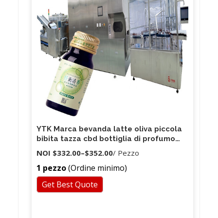
YTK Marca bevanda latte oliva piccola
bibita tazza cbd bottiglia di profumo
olio acqua liquido macchina di
NOI
$332.00
–
$352.00
/ Pezzo
riempimento cbd
1 pezzo
(Ordine minimo)
Get Best Quote