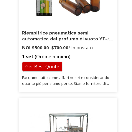
Riempitrice pneumatica semi
automatica del profumo di vuoto YT-4
per liquore
NOI
$500.00
–
$700.00
/ Impostato
1 set
(Ordine minimo)
Get Best Quote
Facciamo tutto come affari nostri e considerando
quanto più pensiamo per te. Siamo fornitore di
articoli per feste professionali, nessun processo
intermedio, abbiamo prezzi competitivi e garanzia
di qualità. 2) Tutti gli ordini invieranno le foto dei
prodotti per il controllo prima della spedizione, per
garantire che gli articoli siano gli stessi desiderati.