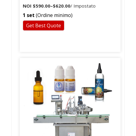
elettrico Pompa di liquido per il succo
NOI
$590.00
–
$620.00
/ Impostato
di olio essenziale Riempitrice
1 set
(Ordine minimo)
Get Best Quote