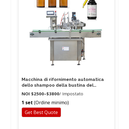
Macchina di rifornimento automatica
dello shampoo della bustina del
profumo dei cosmetici dell'olio per
NOI
$2500
–
$3800
/ Impostato
capelli TT-380
1 set
(Ordine minimo)
Get Best Quote