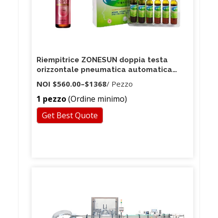
Riempitrice ZONESUN doppia testa
orizzontale pneumatica automatica
liquida olio essenziale di profumo di
NOI
$560.00
–
$1368
/ Pezzo
latte acqua succo di acqua
1 pezzo
(Ordine minimo)
Get Best Quote