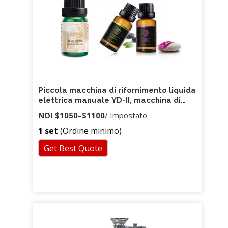
Piccola macchina di rifornimento liquida
elettrica manuale YD-II, macchina di
rifornimento del profumo / diffusore /
NOI
$1050
–
$1100
/ Impostato
olio 5-5000ml
1 set
(Ordine minimo)
Get Best Quote