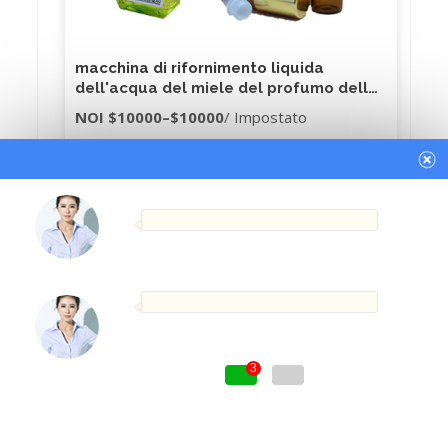
macchina di rifornimento liquida
dell'acqua del miele del profumo della
bottiglia di acqua della bevanda del
NOI
$10000
–
$10000
/ Impostato
succo del latte della tazza
1 set
(Ordine minimo)
Get Best Quote
3