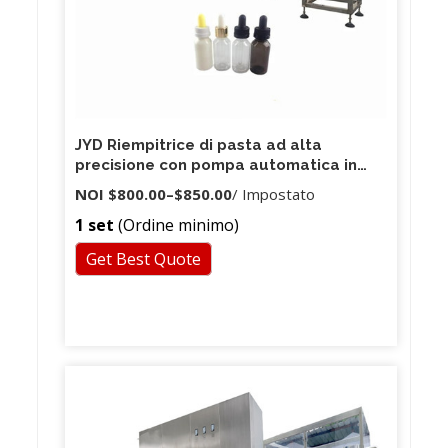
JYD Riempitrice di pasta ad alta
precisione con pompa automatica in
ceramica Riempitrice a pistone con
NOI
$800.00
–
$850.00
/ Impostato
crema per conversione di frequenza a
1 set
(Ordine minimo)
20 teste
Get Best Quote