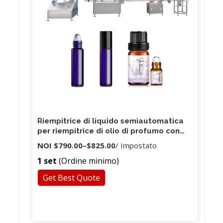
Riempitrice di liquido semiautomatica
per riempitrice di olio di profumo con
riempimento a pistone fluido ad alta
NOI
$790.00
–
$825.00
/ Impostato
viscosità
1 set
(Ordine minimo)
Get Best Quote