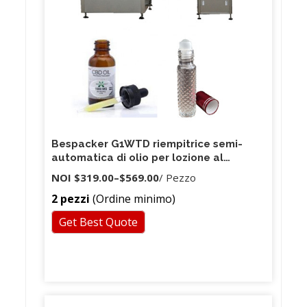
Bespacker G1WTD riempitrice semi-
automatica di olio per lozione al
profumo di succo di vino
NOI
$319.00
–
$569.00
/ Pezzo
2 pezzi
(Ordine minimo)
Get Best Quote