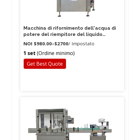
Macchina di rifornimento dell'acqua di
potere del riempitore del liquido
dell'olio del profumo fragrante di vuoto
NOI
$980.00
–
$2700
/ Impostato
semi-automatico di 4 teste di controllo
1 set
(Ordine minimo)
di SpA
Get Best Quote