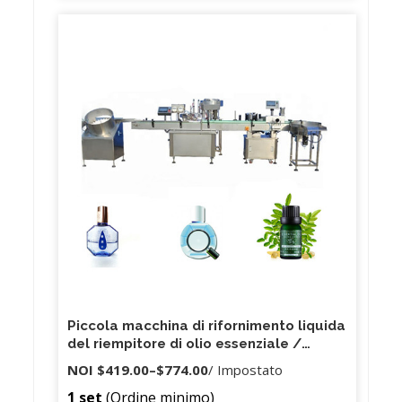
Piccola macchina di rifornimento liquida
del riempitore di olio essenziale /
profumo della pompa magnetica semi
NOI
$419.00
–
$774.00
/ Impostato
automatica di Shanghai Joygoal
1 set
(Ordine minimo)