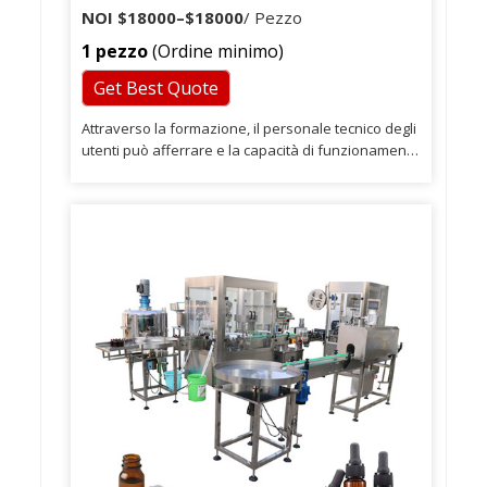
1 macchina
NOI
$18000
–
$18000
/ Pezzo
1 pezzo
(Ordine minimo)
Get Best Quote
Attraverso la formazione, il personale tecnico degli
utenti può afferrare e la capacità di funzionamento
e manutenzione con competenza. I nostri
macchinari sono venduti in oltre 30 città in Cina e
attraversano paesi americani, spagnoli, ungheresi,
mediorientali e africani. Le nostre macchine sono
vendute in città in Cina e in Europa, Paesi
americani, Africa, Oceania, Medio Oriente e Asia.