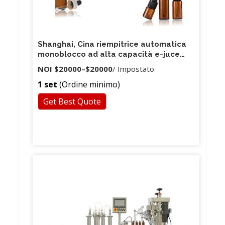
Shanghai, Cina riempitrice automatica
monoblocco ad alta capacità e-juce
con certificazione CE e ISO
NOI
$20000
–
$20000
/ Impostato
1 set
(Ordine minimo)
Get Best Quote