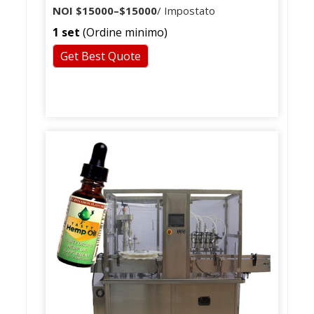
riempimento di acqua potabile di
NOI
$15000
–
$15000
/ Impostato
prezzo della macchina di riempimento
1 set
(Ordine minimo)
dell'acqua minerale
Get Best Quote