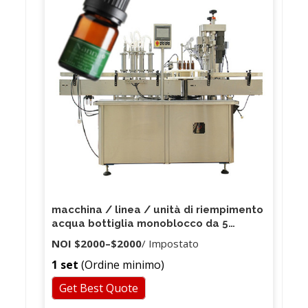
macchina / linea / unità di riempimento
acqua bottiglia monoblocco da 5
galloni con valvola di troppo pieno
NOI
$2000
–
$2000
/ Impostato
1 set
(Ordine minimo)
Get Best Quote