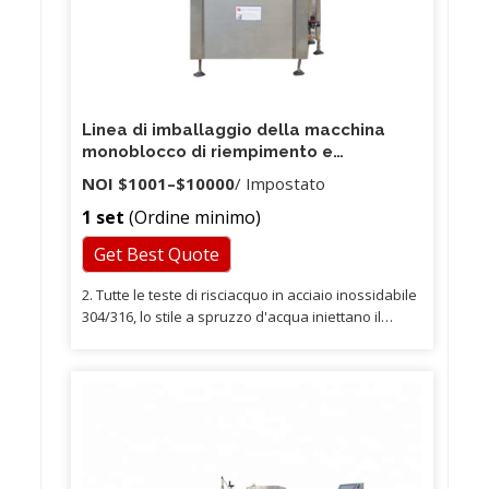
Linea di imballaggio della macchina
monoblocco di riempimento e
sigillatura della salsa di pomodoro del
NOI
$1001
–
$10000
/ Impostato
barattolo di latta Fabbrica di Shanghai
1 set
(Ordine minimo)
CE approvato
Get Best Quote
2. Tutte le teste di risciacquo in acciaio inossidabile
304/316, lo stile a spruzzo d'acqua iniettano il
design, più risparmiano il consumo di acqua e sono
più pulite. 2. Il filtro dell'aria è posizionato ad ogni
entrata del ventilatore dell'aria, per evitare che la
polvere soffi nelle bottiglie. Le bottiglie vengono
trattenute sul collo nel trasportatore e trasportate
nella riempitrice soffiando energia.