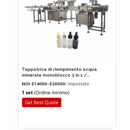
Tappatrice di riempimento acqua
minerale monoblocco 3 in 1 /
attrezzatura per imbottigliamento di
NOI
$14000
–
$26000
/ Impostato
acqua pura
1 set
(Ordine minimo)
Get Best Quote