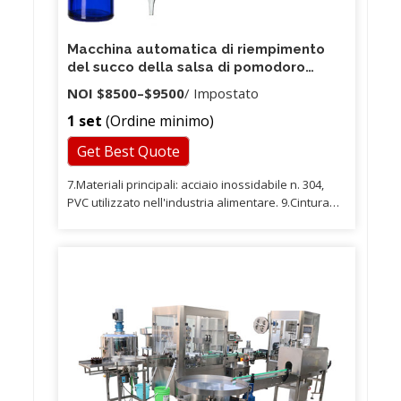
Macchina automatica di riempimento
del succo della salsa di pomodoro
automatica di riempimento del pistone
NOI
$8500
–
$9500
/ Impostato
di alta precisione di vendita calda
1 set
(Ordine minimo)
Get Best Quote
7.Materiali principali: acciaio inossidabile n. 304,
PVC utilizzato nell'industria alimentare. 9.Cintura
del trasportatore: cinghia a catena in acciaio
inossidabile di 82 mm di larghezza. 7. Pompaggio
materiale: pompa ad ingranaggi in acciaio
inossidabile per uso domestico.