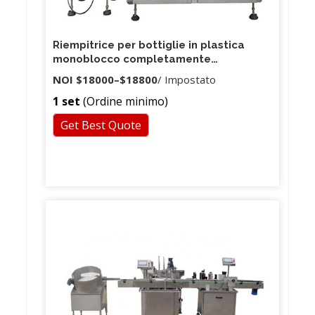
Riempitrice per bottiglie in plastica
monoblocco completamente
automatica 3 in 1
NOI
$18000
–
$18800
/ Impostato
1 set
(Ordine minimo)
Get Best Quote