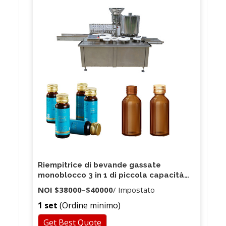
stesso tempo, la nostra azienda fornisce anche il
supporto di produzione a molte società
commerciali nazionali e ha conquistato la grande
fiducia dei nostri clienti.
Riempitrice di bevande gassate
monoblocco 3 in 1 di piccola capacità
per bottiglia in PET
NOI
$38000
–
$40000
/ Impostato
1 set
(Ordine minimo)
Get Best Quote