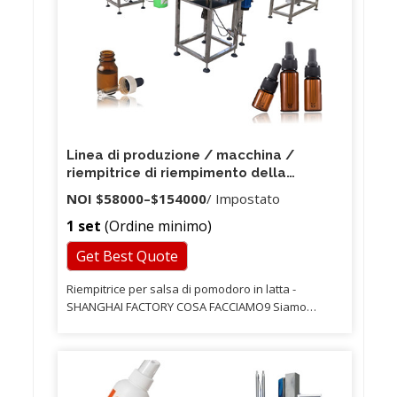
Linea di produzione / macchina /
riempitrice di riempimento della
bevanda gassata monoblocco piccola
NOI
$58000
–
$154000
/ Impostato
bottiglia
1 set
(Ordine minimo)
Get Best Quote
Riempitrice per salsa di pomodoro in latta -
SHANGHAI FACTORY COSA FACCIAMO9 Siamo
fabbrica di Shanghai Principalmente per la linea di
riempimento (lavaggio, riempimento, tappatura,
etichettatura). Questa macchina imballatrice per
salsa di pomodoro viene utilizzata per il
riempimento di salsa, può essere ampiamente