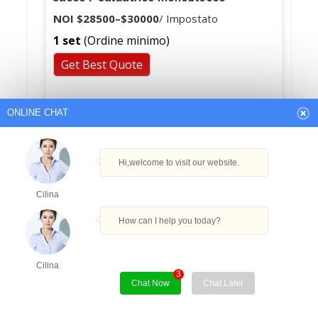
NOI
$28500
–
$30000
/ Impostato
1 set
(Ordine minimo)
Get Best Quote
ONLINE CHAT
Hi,welcome to visit our website.
Cilina
How can I help you today?
Cilina
3
Chat Now
Chat Later