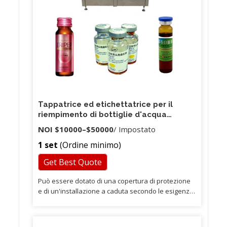
Tappatrice ed etichettatrice per il
riempimento di bottiglie d'acqua
monoblocco 3 in 1 per animali domestici
NOI
$10000
–
$50000
/ Impostato
1 set
(Ordine minimo)
Get Best Quote
Può essere dotato di una copertura di protezione
e di un'installazione a caduta secondo le esigenze
dei clienti. Può anche essere collegato con la
lavabottiglie e la macchina etichettatrice per
formare un set completo di linea di prodotti. Allo