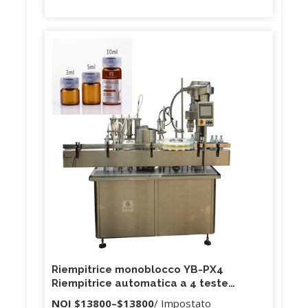
Riempitrice monoblocco YB-PX4
Riempitrice automatica a 4 teste
Riempitrice e tappatrice per linea di
NOI
$13800
–
$13800
/ Impostato