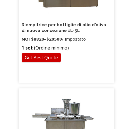
Riempitrice per bottiglie di olio d'oliva
di nuova concezione 1L-5L
NOI
$8820
–
$20500
/ Impostato
1 set
(Ordine minimo)
Get Best Quote