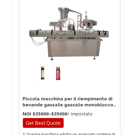
Piccola macchina per il riempimento di
bevande gassate gassate monoblocco
/ riempitrice di birra
NOI
$35000
–
$35000
/ Impostato
Get Best Quote
3. Questa macchina adotta un avanzato sistema di