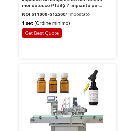
monoblocco PT189 / impianto per
bottiglie per animali domestici in
NOI
$11000
–
$12500
/ Impostato
Kirghizistan
1 set
(Ordine minimo)
Get Best Quote