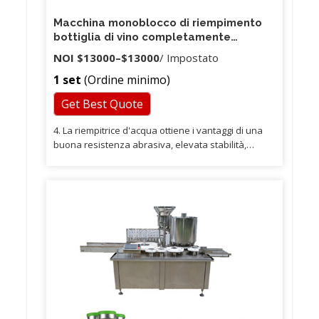
Macchina monoblocco di riempimento
bottiglia di vino completamente
automatica da 1000-8000bph 750ML
NOI
$13000
–
$13000
/ Impostato
1 set
(Ordine minimo)
Get Best Quote
4. La riempitrice d'acqua ottiene i vantaggi di una
buona resistenza abrasiva, elevata stabilità,
basso tasso di guasti, ecc. 5. Siamo in grado di
aggiornare lo stato di produzione per i nostri clienti
una volta alla settimana, il nostro obiettivo è quello
di consentire ai nostri clienti di ricevere le merci in
tempo. Anche dopo l'acquisto della macchina,
invieremo il video che mostra come utilizzare
questa macchina passo dopo passo su richiesta.