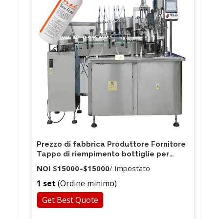
utilizzata per molti prodotti diversi, come cibo,
prodotti caseari, miele, latte ecc.
Prezzo di fabbrica Produttore Fornitore
Tappo di riempimento bottiglie per
smalto monoblocco e mini
NOI
$15000
–
$15000
/ Impostato
1 set
(Ordine minimo)
Get Best Quote