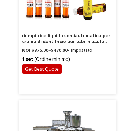
riempitrice liquida semiautomatica per
crema di dentifricio per tubi in pasta
per fiala da 50-500 ml / 100-1000 ml
NOI
$375.00
–
$470.00
/ Impostato
1 set
(Ordine minimo)
Get Best Quote