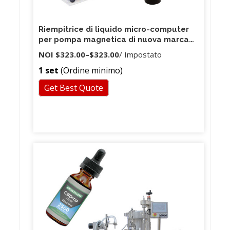
Riempitrice di liquido micro-computer
per pompa magnetica di nuova marca
da 5 ml a YSC20180209 illimitata
NOI
$323.00
–
$323.00
/ Impostato
1 set
(Ordine minimo)
Get Best Quote