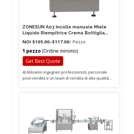
ZONESUN A03 Incolla manuale Miele
Liquido Riempitrice Crema Bottiglia
Fiala Riempimento Salsa Marmellata
NOI
$105.00
–
$117.00
/ Pezzo
Smalto 5-50 ml Robot da cucina
1 pezzo
(Ordine minimo)
Get Best Quote
4) Abbiamo ingegneri professionisti, personale
post-vendita e un team di vendita di alta qualità
per assistervi. 5) Abbiamo un team di vendita che è
bravo in inglese per garantire zero barriere di
comunicazione. Con esperienza e conoscenza
interna delle macchine per l'imballaggio, offriamo
ai nostri clienti un valore aggiunto fornendo una
base di attrezzature per l'imballaggio di alta qualità
ed alta efficienza a prezzi competitivi.