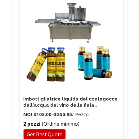
rispetto ad altre macchine domestiche dello stesso
tipo. 2. A causa dei comandi pneumatici e del
posizionamento meccanico, questa serie ha
un'elevata precisione di riempimento.
Imbottigliatrice liquida del contagocce
dell'acqua del vino della fiala
dell'alcool del profumo di vendita calda
NOI
$105.00
–
$250.95
/ Pezzo
2 pezzi
(Ordine minimo)
Get Best Quote