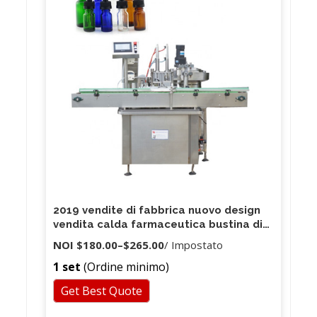
2019 vendite di fabbrica nuovo design
vendita calda farmaceutica bustina di
sapone liquido fiala macchina di
NOI
$180.00
–
$265.00
/ Impostato
riempimento buon prezzo
1 set
(Ordine minimo)
Get Best Quote