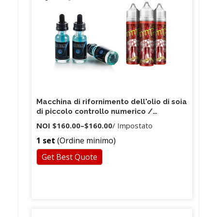
Macchina di rifornimento dell'olio di soia
di piccolo controllo numerico /
macchina di rifornimento liquida delle
NOI
$160.00
–
$160.00
/ Impostato
piccole bustine / macchina di
1 set
(Ordine minimo)
rifornimento liquida delle fiale
Get Best Quote