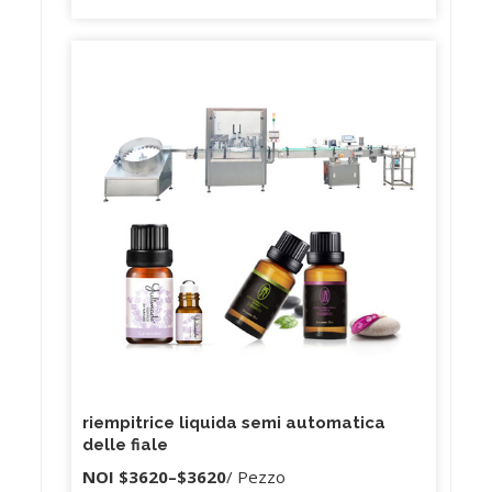
dimostrazioni di frequenza video. 5. Abbiamo team
di ingegneri professionisti che possono progettare
i singoli prodotti e fornire le migliori soluzioni di
imballaggio per soddisfare le vostre esigenze.
Abbiamo team di ingegneri professionisti in grado
di progettare i singoli prodotti e fornire le migliori
soluzioni di imballaggio per soddisfare le esigenze
dei clienti.
riempitrice liquida semi automatica
delle fiale
NOI
$3620
–
$3620
/ Pezzo