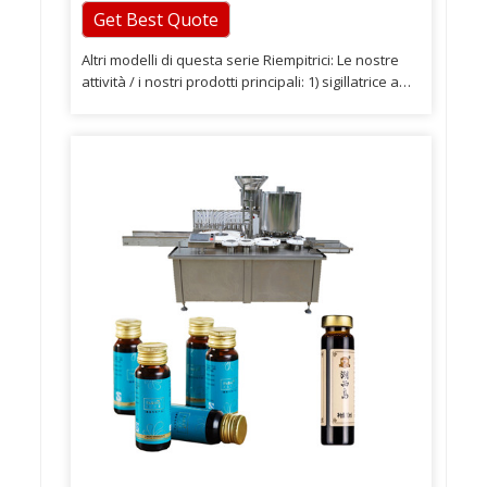
Get Best Quote
Altri modelli di questa serie Riempitrici: Le nostre
attività / i nostri prodotti principali: 1) sigillatrice a
induzione in foglio di alluminio con sigillatrice
manuale per piccole imprese / attività domestiche,
saldatrice da tavolo continua media fabbrica,
sigillatrice automatica per linea di produzione. nel
settore cosmetico, delle bevande, chimico, medico,
alimentare ecc. 4) tappatrice per coperchi in
plastica con tappatrice semiautomatica e
etichettatrice automatica completa che può
migliorare notevolmente la produttività e la qualità
del prodotto in tappi per bottiglie, vasetti,
atomizzatori ecc. nel settore cosmetico , bevande,
prodotti chimici, medici, alimentari ecc. Produciamo
varie macchine per l'imballaggio tra cui riempitrice,
etichettatrice, sigillatrice, tappatrice, nastro
trasportatore e foglio di alluminio, ecc.