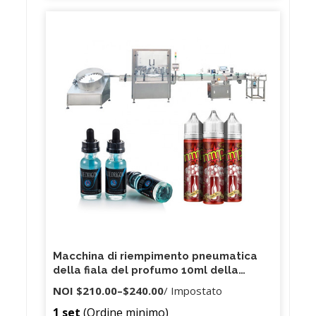
Macchina di riempimento pneumatica
della fiala del profumo 10ml della
singola testa semiautomatica della
NOI
$210.00
–
$240.00
/ Impostato
piccola scala G1WY 10-100ml
1 set
(Ordine minimo)