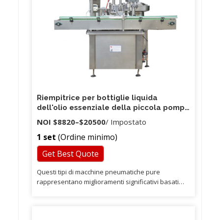
Riempitrice per bottiglie liquida
dell'olio essenziale della piccola pompa
manuale dell'ingranaggio di controllo
NOI
$8820
–
$20500
/ Impostato
della fiala dell'ingranaggio di controllo
1 set
(Ordine minimo)
Get Best Quote
Questi tipi di macchine pneumatiche pure
rappresentano miglioramenti significativi basati
sulle nostre riempitrici della serie JAF. Sono questi
componenti di alta qualità che aiutano le nostre
macchine a raggiungere la leadership di mercato