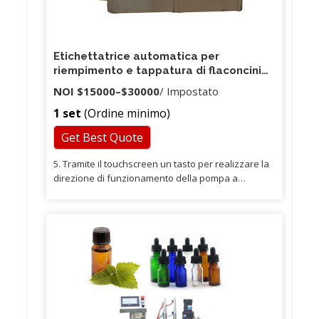
Etichettatrice automatica per
riempimento e tappatura di flaconcini
per flaconcini di piccole dimensioni
NOI
$15000
–
$30000
/ Impostato
1 set
(Ordine minimo)
Get Best Quote
5. Tramite il touchscreen un tasto per realizzare la
direzione di funzionamento della pompa a
ingranaggi Commutazione, è possibile scegliere
l'ugello di riempimento del gocciolamento
pneumatico e la tramoggia, garantendo il
riempimento di materiali ad alta e bassa viscosità.
6. Interfaccia dinamica umanizzata, l'utente a colpo
d'occhio lo stato di funzionamento della macchina.
7.La macchina può essere utilizzata come modello
da tavolo con pedale, può anche essere abbinata
a tappatrice automatica ed etichettatrice in linea.