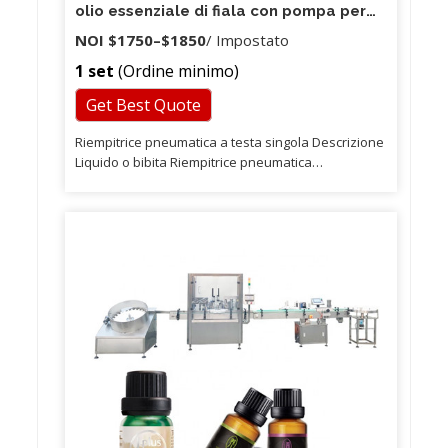
olio essenziale di fiala con pompa per
ingranaggi di controllo digitale manuale
NOI
$1750
–
$1850
/ Impostato
da tavolo TODF-100
1 set
(Ordine minimo)
Get Best Quote
Riempitrice pneumatica a testa singola Descrizione
Liquido o bibita Riempitrice pneumatica
Applicazione: bibita o altri liquidi. Intervallo di
riempimento: 5-100 ml, 10-300 ml, 50-500 ml, 100-
1000 ml, 500-2500 ml, 1000-5000 ml Caratteristiche
220/110 V 50/60 HZ (se hai bisogno di 110 V, ti
preghiamo di informarci, quindi faremo 110 V per te
) · Velocità approssimativa 20-40 pezzi / min (a
seconda della velocità dell'operatore, della densità
del prodotto, della lunghezza di trafilatura, della
velocità di riempimento, tra gli altri) · Tutte le parti a
contatto con il prodotto sono per uso alimentare
(SS 304/316) · Costruzione in acciaio inossidabile ·
Design robusto del sistema con valvola rotante ·
Funzionamento pneumatico · Sistema di O-ring in
gel di silice (orso con camma 200 gradi Celsius) ·