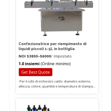
Confezionatrice per riempimento di
liquidi piccoli 1-5L in bottiglia
NOI
$3800
–
$6000
/ Impostato
1.0 insiemi
(Ordine minimo)
Get Best Quote
-Per il rullo di inchiostro caldo: diametro esterno,
altezza, colore, quantità e temperatura di stampa. -
Per la macchina di codifica: il tipo e la quantità. -Per
la sigillatrice: il tipo e la quantità.