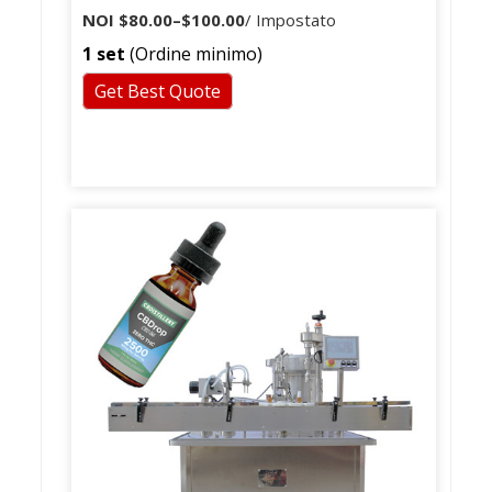
della bottiglia dell'animale domestico
NOI
$80.00
–
$100.00
/ Impostato
della soda / riempitrice della fiala del
1 set
(Ordine minimo)
profumo
Get Best Quote