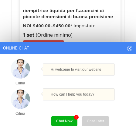
riempitrice liquida per flaconcini di
piccole dimensioni di buona precisione
NOI
$400.00
–
$450.00
/ Impostato
1 set
(Ordine minimo)
Get Best Quote
ONLINE CHAT
Hi,welcome to visit our website.
Cilina
How can I help you today?
Cilina
3
Chat Now
Chat Later