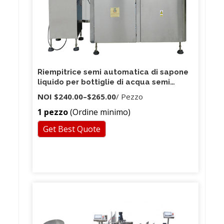
Riempitrice semi automatica di sapone
liquido per bottiglie di acqua semi
macchina automatica per sapone
NOI
$240.00
–
$265.00
/ Pezzo
liquido
1 pezzo
(Ordine minimo)
Get Best Quote