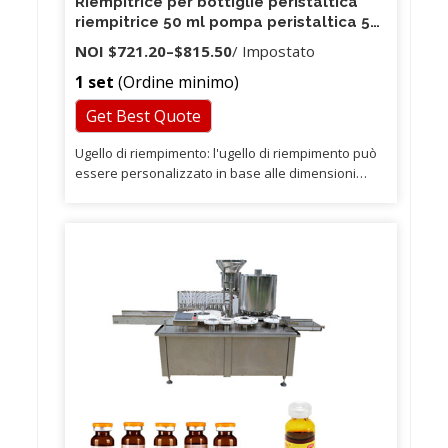
Riempitrice per bottiglie peristaltica
riempitrice 50 ml pompa peristaltica 50
ml
NOI
$721.20
–
$815.50
/ Impostato
1 set
(Ordine minimo)
Get Best Quote
Ugello di riempimento: l'ugello di riempimento può
essere personalizzato in base alle dimensioni
della bottiglia. 4. Qual è il tempo principale e il
modo di spedizione9 1, si basa sulla quantità
dell'ordine e sull'articolo macchina! Per grandi
quantità di macchine standard e altre macchine
personalizzate, sono necessari 15-45 giorni.