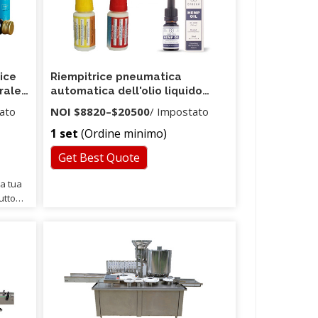
rice
Riempitrice pneumatica
rale
automatica dell'olio liquido
della piccola bottiglia e
ato
NOI
$8820
–
$20500
/ Impostato
riempitore dell'olio della
1 set
(Ordine minimo)
lozione
Get Best Quote
la tua
utto
o
tivi e