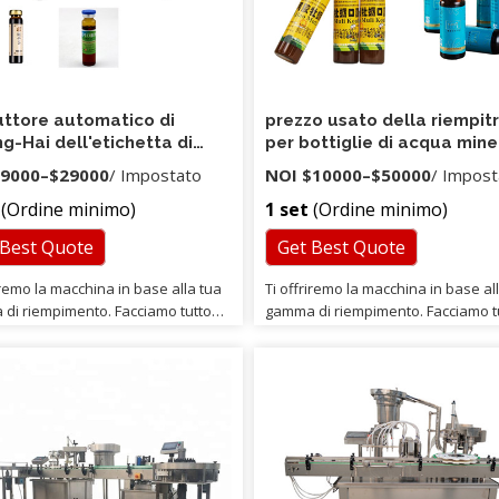
ttore automatico di
prezzo usato della riempit
g-Hai dell'etichetta di
per bottiglie di acqua mine
tura di tappatura del
detergente liquido di
9000
–
$29000
/ Impostato
NOI
$10000
–
$50000
/ Impost
 di riempimento del tappo
riempimento a pistone
(Ordine minimo)
1 set
(Ordine minimo)
yerdrop automatico
 Best Quote
Get Best Quote
iremo la macchina in base alla tua
Ti offriremo la macchina in base al
di riempimento. Facciamo tutto
gamma di riempimento. Facciamo t
ffari nostri e considerando
come affari nostri e considerando
 più pensiamo per te. Siamo
quanto più pensiamo per te. Siam
re di articoli per feste
fornitore di articoli per feste
sionali, nessun processo
professionali, nessun processo
edio, abbiamo prezzi competitivi e
intermedio, abbiamo prezzi competi
a di qualità.
garanzia di qualità.