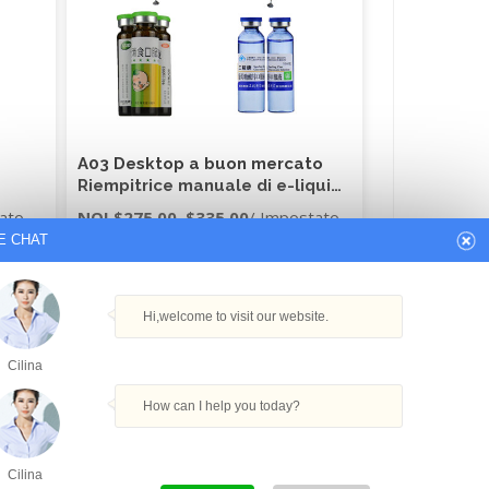
A03 Desktop a buon mercato
Riempitrice manuale di e-liquid
quid
di piccolo volume
ato
NOI
$275.00
–
$335.00
/ Impostato
io
E CHAT
1 set
(Ordine minimo)
Get Best Quote
Hi,welcome to visit our website.
Cilina
How can I help you today?
Cilina
3