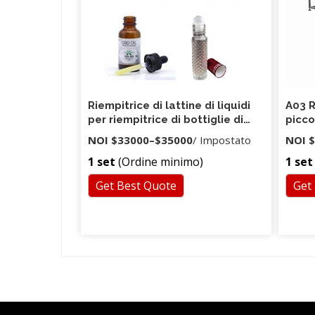
Riempitrice di lattine di liquidi
A03 R
per riempitrice di bottiglie di
picco
birra automatica certificata
NOI
$33000
–
$35000
/ Impostato
NOI
$
TUV CE
1 set
(Ordine minimo)
1 set
Get Best Quote
Get