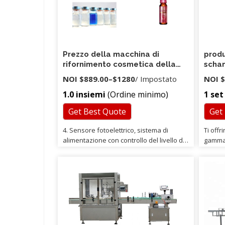
Prezzo della macchina di
produ
rifornimento cosmetica della
schan
piccola bottiglia del profumo
tappa
NOI
$889.00
–
$1280
/ Impostato
NOI
$
quattro teste per il liquido
tappo
1.0 insiemi
(Ordine minimo)
1 set
del e
Get Best Quote
Get
4. Sensore fotoelettrico, sistema di
Ti offr
alimentazione con controllo del livello del
gamma 
materiale. 4.Eseguiremo rigorosi test
come a
dopo che la macchina sarà terminata.
quanto
Possiamo inviare un ingegnere alla tua
fornito
azienda per impostare la macchina e
profes
formare il tuo lavoratore, se necessario.
interm
garanzi