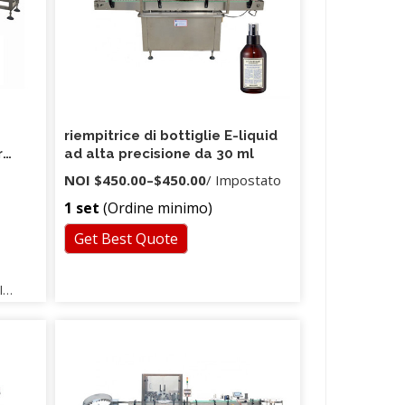
riempitrice di bottiglie E-liquid
r
ad alta precisione da 30 ml
NOI
$450.00
–
$450.00
/ Impostato
1 set
(Ordine minimo)
Get Best Quote
l
l
a