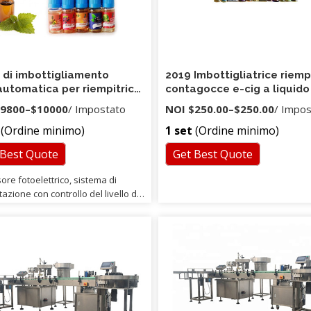
 di imbottigliamento
2019 Imbottigliatrice riemp
utomatica per riempitrice
contagocce e-cig a liquido
rra liquida con prezzo di
testa doppia 30ml e nuova
9800
–
$10000
/ Impostato
NOI
$250.00
–
$250.00
/ Impo
o
economica
(Ordine minimo)
1 set
(Ordine minimo)
 Best Quote
Get Best Quote
ore fotoelettrico, sistema di
azione con controllo del livello del
le. 4.Eseguiremo rigorosi test
he la macchina sarà terminata.
mo inviare un ingegnere alla tua
a per impostare la macchina e
 il tuo lavoratore, se necessario.