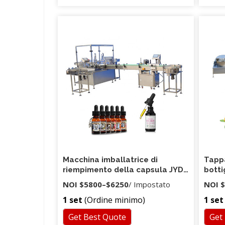
Macchina imballatrice di
Tappa
riempimento della capsula JYD
botti
Coffee Full Full 10ml 30ml 50ml
liqui
NOI
$5800
–
$6250
/ Impostato
NOI
$
automatica completa
1 set
(Ordine minimo)
1 set
Get Best Quote
Get