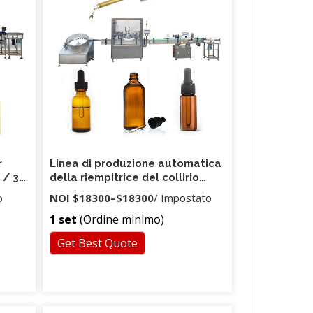
r
Linea di produzione automatica
l / 30
della riempitrice del collirio
dell'occhio 30ml e fabbrica
o
NOI
$18300
–
$18300
/ Impostato
liquida del riempimento del
1 set
(Ordine minimo)
collirio del profumo della
bottiglia liquida
Get Best Quote