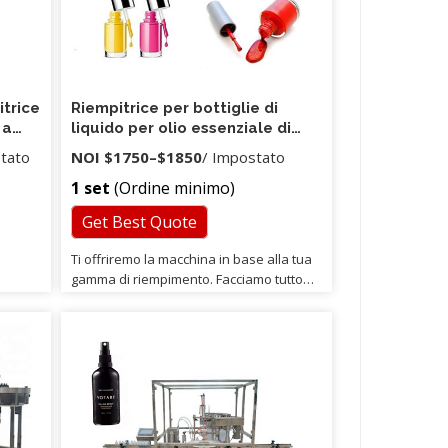
itrice
Riempitrice per bottiglie di
 a
liquido per olio essenziale di
 e
fiala con pompa per ingranaggi
stato
NOI
$1750
–
$1850
/ Impostato
di controllo digitale manuale da
1 set
(Ordine minimo)
tavolo TODF-100
Get Best Quote
Ti offriremo la macchina in base alla tua
gamma di riempimento. Facciamo tutto
come affari nostri e considerando
quanto più pensiamo per te. Siamo
fornitore di articoli per feste
professionali, nessun processo
intermedio, abbiamo prezzi competitivi e
garanzia di qualità.