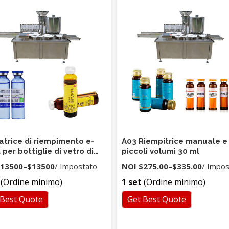
trice di riempimento e-
A03 Riempitrice manuale e
 per bottiglie di vetro di
piccoli volumi 30 ml
qualità Tappatrice di
13500
–
$13500
/ Impostato
NOI
$275.00
–
$335.00
/ Impo
imento e-juice con
(Ordine minimo)
1 set
(Ordine minimo)
ficazione CE
 Best Quote
Get Best Quote