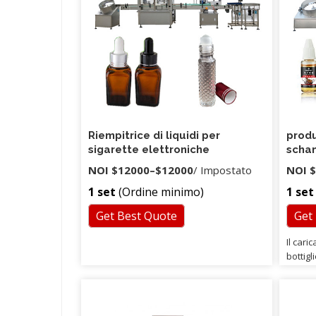
Riempitrice di liquidi per
produ
sigarette elettroniche
schan
tappa
NOI
$12000
–
$12000
/ Impostato
NOI
$
tappo
1 set
(Ordine minimo)
1 set
del e
Get Best Quote
Get
Il cari
bottig
median
Ø500mm
vassoi
linea d