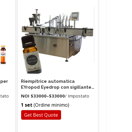
 per
Riempitrice automatica
EYropod Eyedrop con sigillante
IQ, OQ
stato
NOI
$33000
–
$33000
/ Impostato
1 set
(Ordine minimo)
Get Best Quote