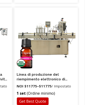
 a
Linea di produzione del
ività
riempimento elettronico di
 ml
Eyedrops / e-liquid della
stato
NOI
$11775
–
$11775
/ Impostato
macchina di rifornimento
1 set
(Ordine minimo)
dell'olio della sigaretta
elettronica 5-30ml
Get Best Quote