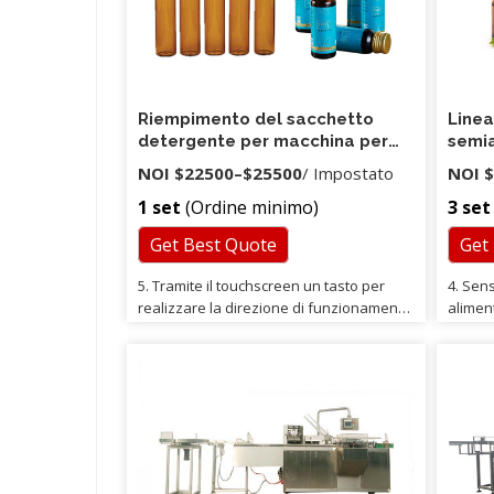
Riempimento del sacchetto
Linea
detergente per macchina per
semia
l'imballaggio di sapone liquido
di bi
NOI
$22500
–
$25500
/ Impostato
NOI
$
per bucato
cost
1 set
(Ordine minimo)
3 set
Get Best Quote
Get
5. Tramite il touchscreen un tasto per
4. Sens
realizzare la direzione di funzionamento
aliment
della pompa a ingranaggi
materia
Commutazione, è possibile scegliere
dopo c
l'ugello di riempimento del gocciolamento
Possia
pneumatico e la tramoggia, garantendo il
aziend
riempimento di materiali ad alta e bassa
formare
viscosità. 6. Interfaccia dinamica
umanizzata, l'utente a colpo d'occhio lo
stato di funzionamento della macchina.