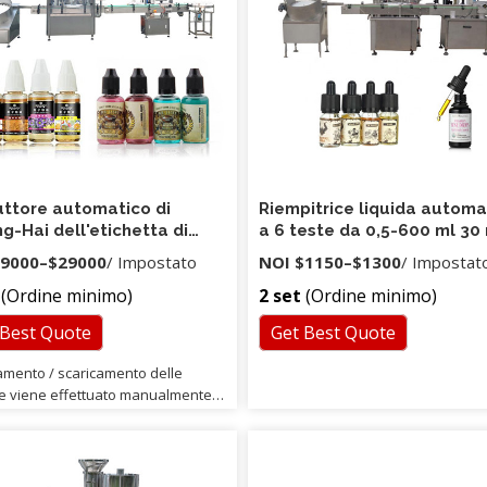
ttore automatico di
Riempitrice liquida automa
g-Hai dell'etichetta di
a 6 teste da 0,5-600 ml 30
tura di tappatura del
per pompa peristaltica
9000
–
$29000
/ Impostato
NOI
$1150
–
$1300
/ Impostat
 di riempimento del tappo
(Ordine minimo)
2 set
(Ordine minimo)
yerdrop automatico
 Best Quote
Get Best Quote
camento / scaricamento delle
lie viene effettuato manualmente,
te caricamento di giradischi
 o riordinatore automatico e
o di scarico, o direttamente da una
i produzione. l'intero processo