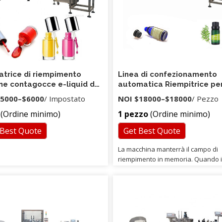
trice di riempimento
Linea di confezionamento
ne contagocce e-liquid da
automatica Riempitrice pe
 30 ml 60 ml / riempitrice
bottiglie di liquore di vino
5000
–
$6000
/ Impostato
NOI
$18000
–
$18000
/ Pezzo
uido per bottiglie in
(Ordine minimo)
1 pezzo
(Ordine minimo)
ica per animali domestici
 Best Quote
Get Best Quote
La macchina manterrà il campo di
riempimento in memoria. Quando i
riempimento raggiunge l'intervallo
desiderato, premere nuovamente i
pulsante "impostazione". Quindi l
macchina manterrà il campo di
riempimento in memoria.