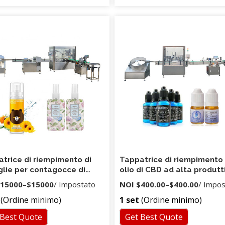
trice di riempimento di
Tappatrice di riempimento
glie per contagocce di
olio di CBD ad alta produtt
do da 10 ml 30 ml 60 ml e
a basso costo per 10 ml 30
15000
–
$15000
/ Impostato
NOI
$400.00
–
$400.00
/ Impo
(Ordine minimo)
1 set
(Ordine minimo)
 Best Quote
Get Best Quote