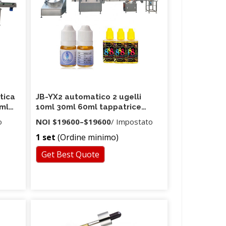
tica
JB-YX2 automatico 2 ugelli
 ml
10ml 30ml 60ml tappatrice
riempitrice di liquido per ejuice
o
NOI
$19600
–
$19600
/ Impostato
eliquida bottiglia di gorilla
1 set
(Ordine minimo)
Get Best Quote