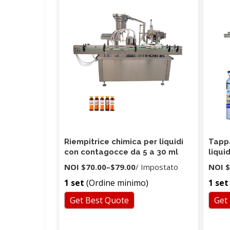
A: Abbiamo una macchina pneumatica
completa, una macchina pneumatica
elettrica. Q: Hai un certificato CE9 A: Per
ogni modello di macchina, ha un
certificato CE.
Riempitrice chimica per liquidi
Tappa
con contagocce da 5 a 30 ml
liquid
alta 
NOI
$70.00
–
$79.00
/ Impostato
NOI
$
riemp
1 set
(Ordine minimo)
1 set
certi
Get Best Quote
Get