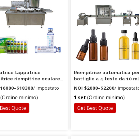
tivo è completato dal flusso
re operando sotto la protezione e
ezione, assicurando che la linea di
one sterile del collirio. soddisfare
a versione dei requisiti GMP, la
di produzione si applica anche ad
ottiglie di plastica di piccola
tà
trice tappatrice
Riempitrice automatica pe
itrice riempitrice oculare
bottiglie a 4 teste da 10 m
icata 3000BPH del fornitore
ml / 50 ml
16000
–
$18300
/ Impostato
NOI
$2000
–
$2200
/ Impostat
Plus verificato
(Ordine minimo)
1 set
(Ordine minimo)
 Best Quote
Get Best Quote