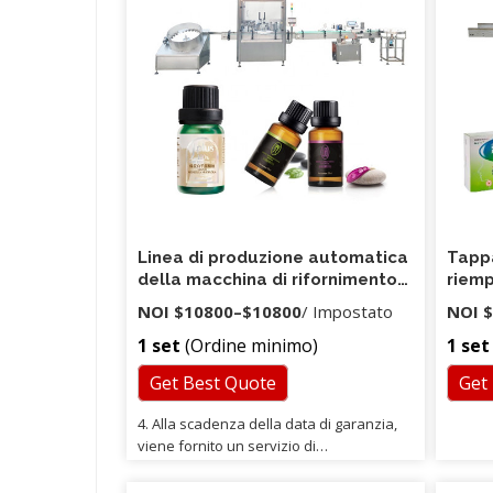
produt
lamina
la prot
produzi
la nuov
linea 
altre b
capaci
Linea di produzione automatica
Tappa
della macchina di rifornimento
riemp
dell'olio essenziale macchina
verif
NOI
$10800
–
$10800
/ Impostato
NOI
$
riempitrice della bottiglia di
Gold 
1 set
(Ordine minimo)
1 set
profumo della bottiglia liquida
30ml e
Get Best Quote
Get
4. Alla scadenza della data di garanzia,
viene fornito un servizio di
manutenzione a vita. D: Questa
macchina è una macchina pneumatica? 9