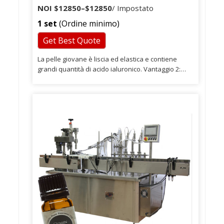
NOI
$12850
–
$12850
/ Impostato
1 set
(Ordine minimo)
Get Best Quote
La pelle giovane è liscia ed elastica e contiene
grandi quantità di acido ialuronico. Vantaggio 2:
prodotti high-tech Per mezzo di alta tecnologia e
rigoroso processo di produzione, garanzia della
qualità del prodotto, nessun rifiuto e reazione
allergica. È un'impresa biotecnologica specializzata
nella ricerca, produzione e vendita di prodotti
farmaceutici intermedi, prodotti di bellezza e
apparecchi e strumenti medici.