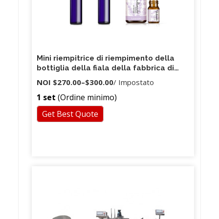
Mini riempitrice di riempimento della
bottiglia della fiala della fabbrica di
Guangzhou da 10 ml per il prezzo di
NOI
$270.00
–
$300.00
/ Impostato
liquido
1 set
(Ordine minimo)
cosmetico/olio/lozione/crema/pasta
Get Best Quote