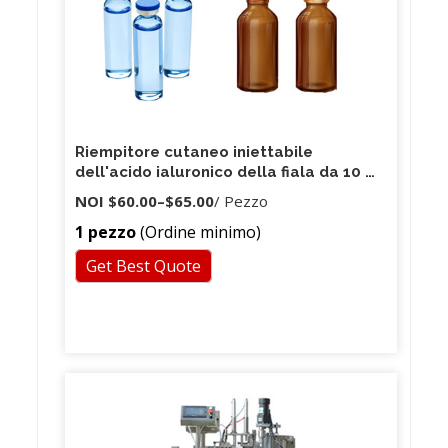
Riempitore cutaneo iniettabile
dell'acido ialuronico della fiala da 10 ml
per la penna ialuronica
NOI
$60.00
–
$65.00
/ Pezzo
1 pezzo
(Ordine minimo)
Get Best Quote