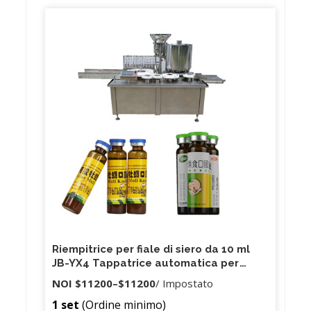
Riempitrice per fiale di siero da 10 ml
JB-YX4 Tappatrice automatica per
riempitrice di bottiglie di eliquid in
NOI
$11200
–
$11200
/ Impostato
vendita
1 set
(Ordine minimo)