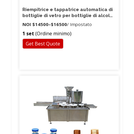
Riempitrice e tappatrice automatica di
bottiglie di vetro per bottiglie di alcol
con linea di riempitrici di liquidi per
NOI
$14500
–
$16500
/ Impostato
soluzione orale automatica 4000BPH
1 set
(Ordine minimo)
Get Best Quote