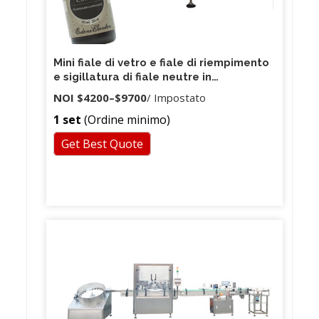
Mini fiale di vetro e fiale di riempimento
e sigillatura di fiale neutre in
borosilicato Riempitrice di vetro per
NOI
$4200
–
$9700
/ Impostato
fiale
1 set
(Ordine minimo)
Get Best Quote