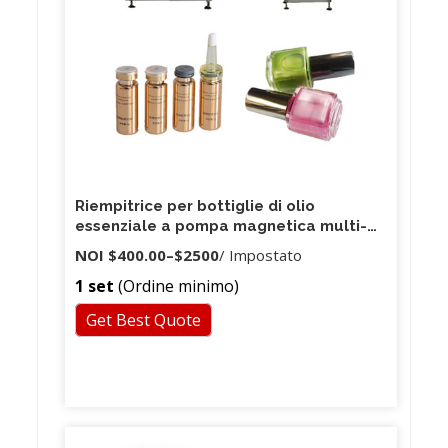
Riempitrice per bottiglie di olio
essenziale a pompa magnetica multi-
teste da 3-50 ml, riempitrice per fiale
NOI
$400.00
–
$2500
/ Impostato
contagocce piccola
1 set
(Ordine minimo)
Get Best Quote