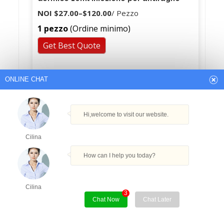
NOI
$27.00
–
$120.00
/ Pezzo
1 pezzo
(Ordine minimo)
Get Best Quote
ONLINE CHAT
Hi,welcome to visit our website.
Cilina
How can I help you today?
Cilina
3
Chat Now
Chat Later