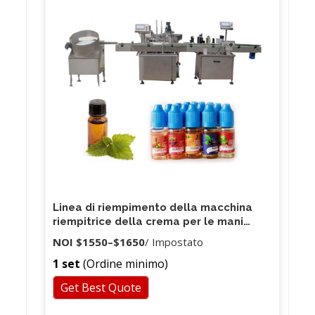
professionisti che possono progettare i singoli
prodotti e fornire le migliori soluzioni di imballaggio
per soddisfare le vostre esigenze.
Linea di riempimento della macchina
riempitrice della crema per le mani
liquida calda automatica da 10 ml 0,5
NOI
$1550
–
$1650
/ Impostato
ml di Guangzhou
1 set
(Ordine minimo)
Get Best Quote