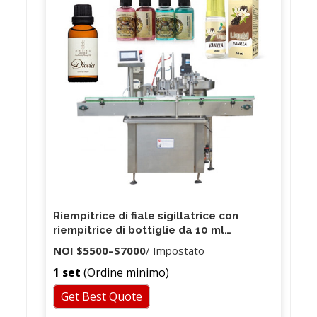
Riempitrice di fiale sigillatrice con
riempitrice di bottiglie da 10 ml
riempitrice di liquidi per riempitrici di
NOI
$5500
–
$7000
/ Impostato
piccole bottiglie
1 set
(Ordine minimo)
Get Best Quote