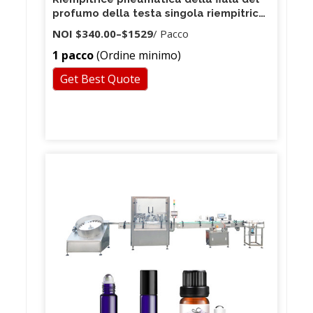
profumo della testa singola riempitrice
semi automatica di 10ml
NOI
$340.00
–
$1529
/ Pacco
1 pacco
(Ordine minimo)
Get Best Quote