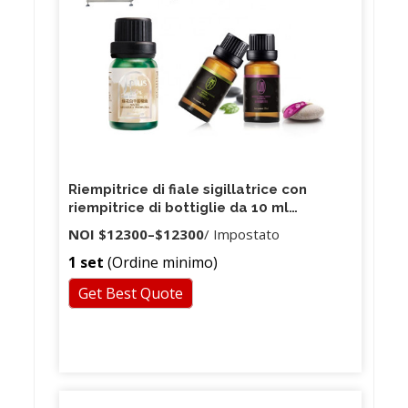
Riempitrice di fiale sigillatrice con
riempitrice di bottiglie da 10 ml
riempitrice di liquidi per riempitrici di
NOI
$12300
–
$12300
/ Impostato
piccole bottiglie
1 set
(Ordine minimo)
Get Best Quote