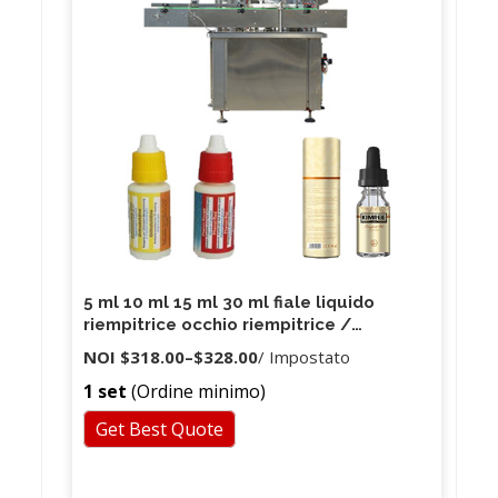
5 ml 10 ml 15 ml 30 ml fiale liquido
riempitrice occhio riempitrice /
riempitrice
NOI
$318.00
–
$328.00
/ Impostato
1 set
(Ordine minimo)
Get Best Quote