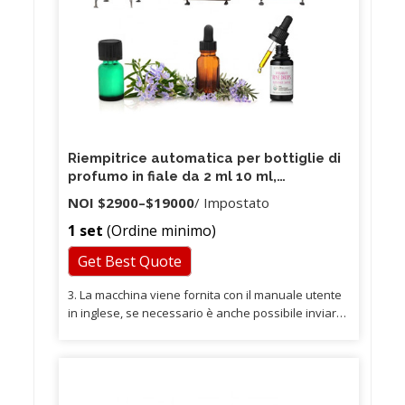
Riempitrice automatica per bottiglie di
profumo in fiale da 2 ml 10 ml,
tappatrice per riempimento di bottiglie
NOI
$2900
–
$19000
/ Impostato
di vetro su piccola scala da 30 ml 50 ml
1 set
(Ordine minimo)
100 ml
Get Best Quote
3. La macchina viene fornita con il manuale utente
in inglese, se necessario è anche possibile inviare
dimostrazioni di frequenza video. Se la macchina
ha qualche problema (tranne che per parti usurate
rotte e danni causati dall'uomo) entro il periodo di
garanzia, possiamo inviarti nuovi pezzi di ricambio
per la sostituzione. 5. Abbiamo team di ingegneri