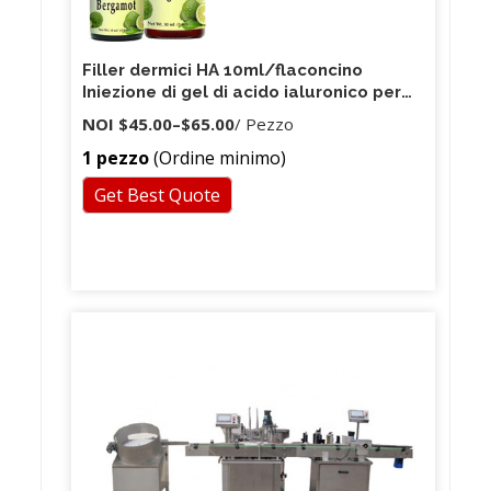
Filler dermici HA 10ml/flaconcino
Iniezione di gel di acido ialuronico per
antirughe
NOI
$45.00
–
$65.00
/ Pezzo
1 pezzo
(Ordine minimo)
Get Best Quote