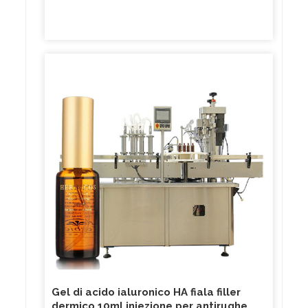
Gel di acido ialuronico HA fiala filler
dermico 10ml iniezione per antirughe