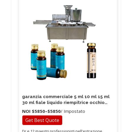
garanzia commerciale 5 ml 10 ml 15 ml
30 ml fiale liquido riempitrice occhio
riempitrice / riempitrice
NOI
$5850
–
$5850
/ Impostato
Get Best Quote
Dr e 12 maestri professionisti nell'estrazione,