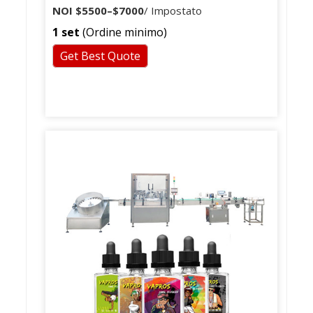
olio essenziale e tappatrice
NOI
$5500
–
$7000
/ Impostato
1 set
(Ordine minimo)
Get Best Quote