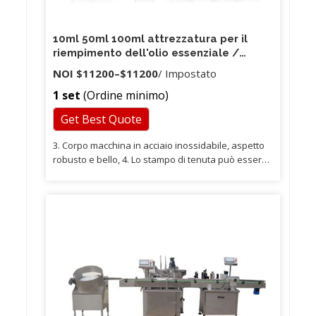
10ml 50ml 100ml attrezzatura per il
riempimento dell'olio essenziale /
macchina per il riempimento dell'olio
NOI
$11200
–
$11200
/ Impostato
per tintura della macchina per il
1 set
(Ordine minimo)
riempimento della bottiglia di olio cbd
Get Best Quote
3. Corpo macchina in acciaio inossidabile, aspetto
robusto e bello, 4. Lo stampo di tenuta può essere
personalizzato in base alle esigenze del cliente. 5.
Sorgente di alimentazione della macchina per
sigillatura ad ultrasuoni per il pneumatico,
funzionante in modo stabile, non facile da
danneggiare, i clienti possono stare tranquilli. 3.
Grande potenza di uscita ad ultrasuoni per
garantire la qualità di tenuta di varie dimensioni e
materiali del tubo.